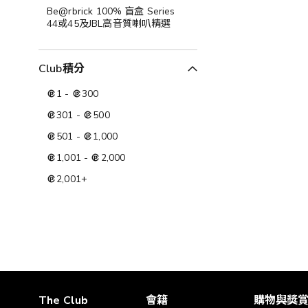
Be@rbrick 100% 盲盒 Series
44或45及JBL高音質喇叭精選
Club積分
1
-
300
301
-
500
501
-
1,000
1,001
-
2,000
2,001
+
The Club
會籍
購物與獎