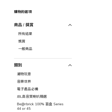
購物的選項
商品 / 獎賞
所有結果
獎賞
一般商品
類別
潮物玩意
音樂世界
電子產品必備
JBL高音質喇叭精選
Be@rbrick 100% 盲盒 Series
44 or 45