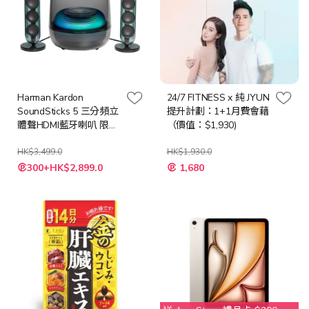
Harman Kardon
24/7 FITNESS x 純 JYUN
SoundSticks 5 三分頻立
提升計劃：1+1月費會藉
體聲HDMI藍牙喇叭 限時
（價值：$1,930)
優惠：送Wacaco
Picopresso專業濃縮咖啡
HK$3,499.0
HK$1,930.0
特
機
300+HK$2,899.0
1,680
殊
價
格