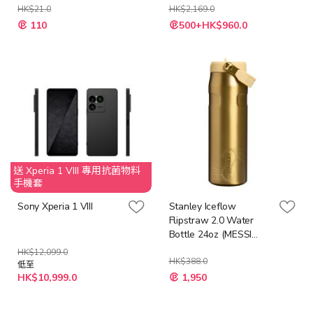
HK$21.0
HK$2,169.0
特
110
500+HK$960.0
殊
價
格
送 Xperia 1 VIII 專用抗菌物料
手機套
Sony Xperia 1 VIII
Stanley Iceflow
Flipstraw 2.0 Water
Bottle 24oz (MESSI
LEGACY)
HK$12,099.0
HK$388.0
低至
特
HK$10,999.0
1,950
殊
價
格