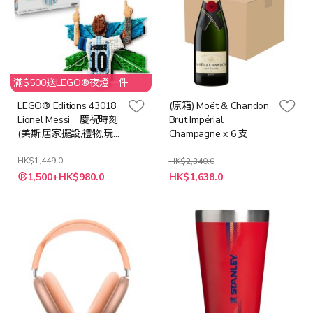
滿$500送LEGO®夜燈一件
LEGO® Editions 43018
(原箱) Moët & Chandon
Lionel Messi－慶祝時刻
Brut Impérial
(美斯,居家擺設,禮物,玩
Champagne x 6 支
具)
HK$1,449.0
HK$2,340.0
特
特
1,500+HK$980.0
HK$1,638.0
殊
殊
價
價
格
格