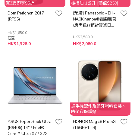
買3支即享95折
橄欖油 1公升 [價值$259]
Dom Perignon 2017
[預購] Panasonic - EH-
(RP95)
NA0K nanoe®護髮風筒
(炭黑色) (預計發貨日期:
2026年8月18日)
HK$1,650.0
HK$2,580.0
低至
特
HK$1,328.0
HK$2,080.0
殊
價
格
送手機配件及藍牙喇叭套裝、
防偷窺保護貼
ASUS ExpertBook Ultra
HONOR Magic8 Pro 5G
(B9406) 14" / Intel®
(16GB+1TB)
Core™ Ultra X7 / 32GB