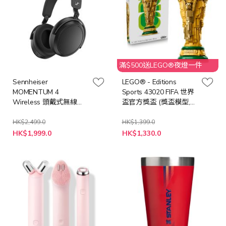
滿$500送LEGO®夜燈一件
Sennheiser
LEGO® - Editions
MOMENTUM 4
Sports 43020 FIFA 世界
Wireless 頭戴式無線耳
盃官方獎盃 (獎盃模型,禮
機
物,玩具,居家擺設)
HK$2,499.0
HK$1,399.0
特
HK$1,999.0
HK$1,330.0
殊
價
格