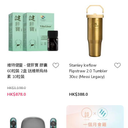
格
維特健靈 - 健肝寶 膠囊
Stanley Iceflow
60粒裝 2盒 送維新烏絲
Flipstraw 2.0 Tumbler
素 10粒裝
30oz (Messi Legacy)
HK$1,198.0
特
HK$878.0
HK$388.0
殊
價
格