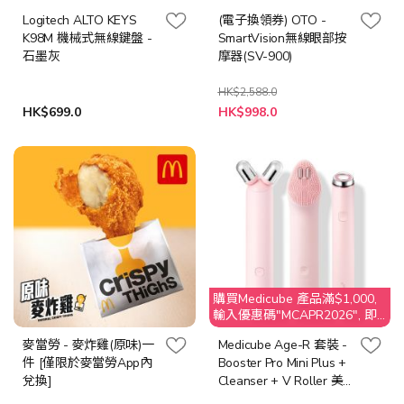
Logitech ALTO KEYS
(電子換領券) OTO -
K98M 機械式無線鍵盤 -
SmartVision無線眼部按
石墨灰
摩器(SV-900)
HK$2,588.0
特
HK$699.0
HK$998.0
殊
價
格
購買Medicube 產品滿$1,000,
輸入優惠碼"MCAPR2026", 即
享$50 折扣
麥當勞 - 麥炸雞(原味)一
Medicube Age-R 套裝 -
件 [僅限於麥當勞App內
Booster Pro Mini Plus +
兌換]
Cleanser + V Roller 美
容機 [粉紅色 / 白色]