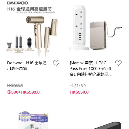
Daewoo - H16 全球通
[Momax 套裝] 1-PAC
用高速風筒
Pass Pro+ 10000mAh 3
合1 內建伸縮充電線混合
GaN移動電源 [45W] [鈦
HK$899.0
色] + ONEPLUG PD20W
HK$748.0
特
特
2A2C 11位拖板 [白色]
500+HK$599.0
HK$550.0
殊
殊
IP175 + US11
價
價
格
格