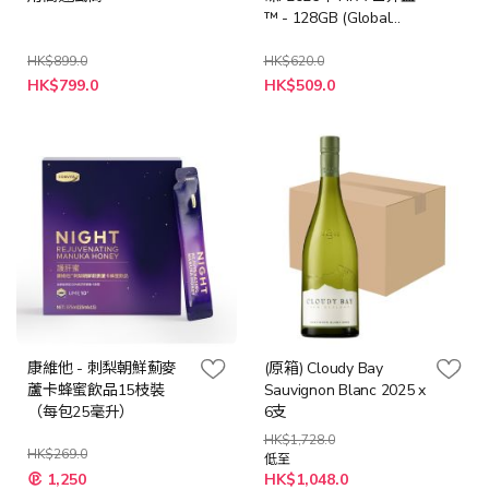
™ - 128GB (Global
Edition) (SDCZIA-128G-
G46)
HK$899.0
HK$620.0
特
特
HK$799.0
HK$509.0
殊
殊
價
價
格
格
康維他 - 刺梨朝鮮薊麥
(原箱) Cloudy Bay
蘆卡蜂蜜飲品15枝裝
Sauvignon Blanc 2025 x
（每包25毫升）
6支
HK$1,728.0
HK$269.0
低至
特
1,250
HK$1,048.0
殊