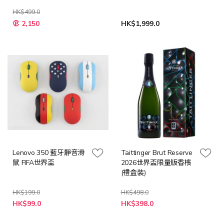
HK$499.0
2,150
HK$1,999.0
Lenovo 350 藍牙靜音滑
Taittinger Brut Reserve
鼠 FIFA世界盃
2026世界盃限量版香檳
(禮盒裝)
HK$199.0
HK$498.0
特
HK$99.0
HK$398.0
殊
價
格