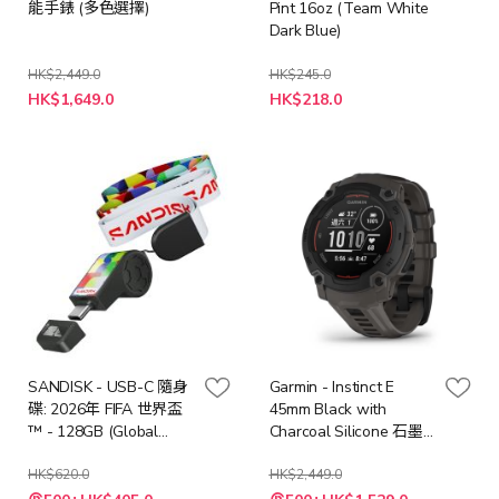
能手錶 (多色選擇)
Pint 16oz (Team White
Dark Blue)
HK$2,449.0
HK$245.0
特
HK$1,649.0
HK$218.0
殊
價
格
SANDISK - USB-C 隨身
Garmin - Instinct E
碟: 2026年 FIFA 世界盃
45mm Black with
™ - 128GB (Global
Charcoal Silicone 石墨
Edition) (SDCZIA-128G-
灰智能手錶
G46)
HK$620.0
HK$2,449.0
特
特