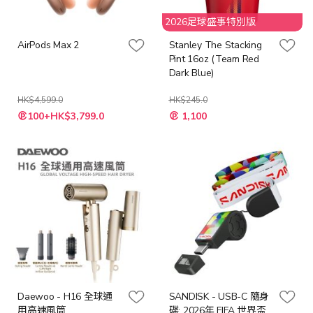
2026足球盛事特別版
AirPods Max 2
Stanley The Stacking
Pint 16oz (Team Red
Dark Blue)
HK$4,599.0
HK$245.0
特
100+HK$3,799.0
1,100
殊
價
格
Daewoo - H16 全球通
SANDISK - USB-C 隨身
用高速風筒
碟: 2026年 FIFA 世界盃