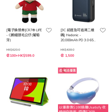
[電子換領券]CR7® LIFE
[3C 認證及可追溯二維
- C朗細頭毛公仔(葡萄
碼] Hedonic -
牙)
20,000mAh PD 3.0 65W
Lightning & USB-C 流動
HK$620.0
充電池
HK$438.0
特
特
100+HK$599.0
1,500
殊
殊
價
價
格
格
組合優惠
以優惠價$188換購Usatisfy 收
納迷你拖板 (原價$269)