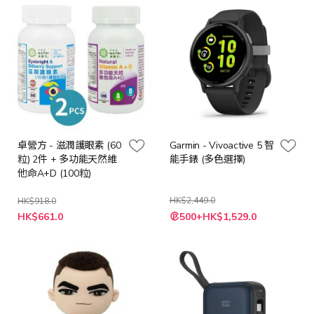
卓營方 - 滋潤護眼素 (60
Garmin - Vivoactive 5 智
粒) 2件 + 多功能天然維
能手錶 (多色選擇)
他命A+D (100粒)
HK$2,449.0
HK$918.0
特
HK$661.0
500+HK$1,529.0
殊
價
格