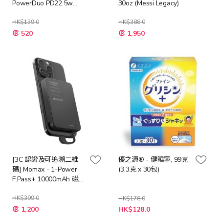
PowerDuo PD22.5w
30oz (Messi Legacy)
10000mAh 雙輸出移動
電源
HK$139.0
HK$388.0
特
特
520
1,950
殊
殊
價
價
格
格
[3C 認證及可追溯二維
優之源® - 健睡寧, 99克
碼] Momax - 1-Power
(3.3克 x 30包)
F.Pass+ 10000mAh 磁吸
帶線流動電源 [多種顏
色]
HK$399.0
HK$178.0
特
1,200
HK$128.0
殊