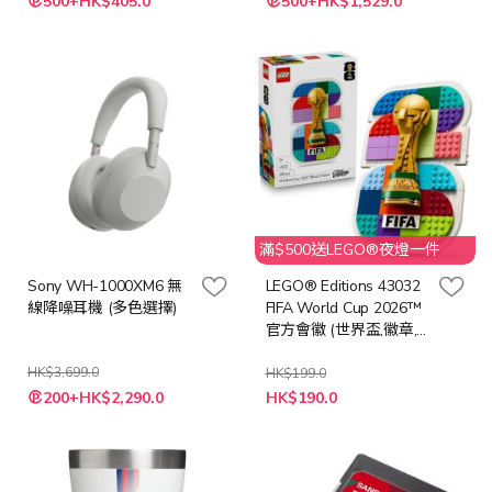
500+HK$405.0
500+HK$1,529.0
殊
殊
價
價
格
格
滿$500送LEGO®夜燈一件
Sony WH-1000XM6 無
LEGO® Editions 43032
線降噪耳機 (多色選擇)
FIFA World Cup 2026™
官方會徽 (世界盃,徽章,
居家擺設,玩具)
HK$3,699.0
HK$199.0
特
200+HK$2,290.0
HK$190.0
殊
價
格