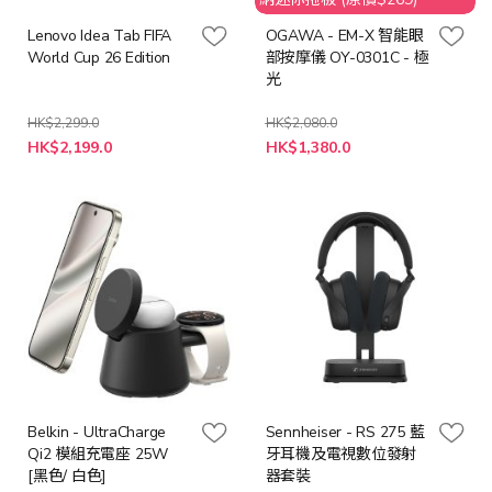
Lenovo Idea Tab FIFA
OGAWA - EM-X 智能眼
World Cup 26 Edition
部按摩儀 OY-0301C - 極
光
HK$2,299.0
HK$2,080.0
特
特
HK$2,199.0
HK$1,380.0
殊
殊
價
價
格
格
Belkin - UltraCharge
Sennheiser - RS 275 藍
Qi2 模組充電座 25W
牙耳機及電視數位發射
[黑色/ 白色]
器套裝