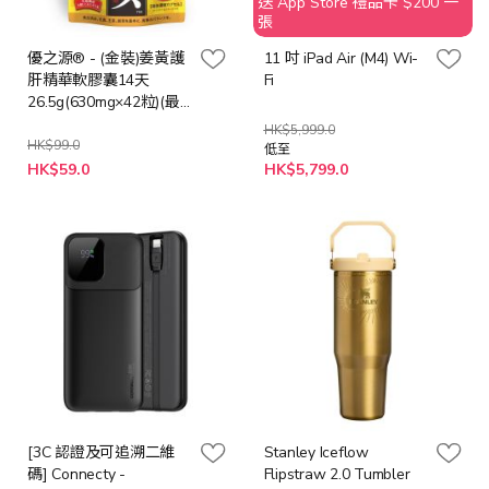
送 App Store 禮品卡 $200 一
張
優之源® - (金裝)姜黃護
11 吋 iPad Air (M4) Wi-
肝精華軟膠囊14天
Fi
26.5g(630mg×42粒)(最
低購買數量: 2件)
HK$5,999.0
HK$99.0
低至
特
HK$59.0
HK$5,799.0
殊
價
格
[3C 認證及可追溯二維
Stanley Iceflow
碼] Connecty -
Flipstraw 2.0 Tumbler