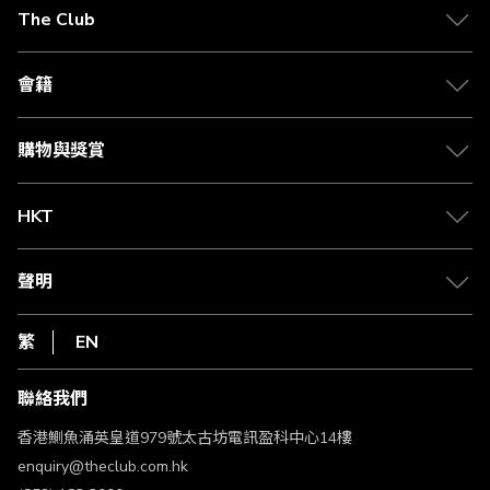
在
The Club
閱
關於 The Club
讀
合作夥伴
會籍
頁
Citi The Club 信用卡
會籍及專屬禮遇
媒體中心
賺取積分
購物與獎賞
兌換禮遇
物流與配送
Club 積分助手
Club Shopping 商品領取站
HKT
積分兌換
退款政策
csl.
常見問題
1010
聲明
在線客服
網上行
私隱聲明
HKT
繁
EN
使用條款
條款及細則
聯絡我們
不歧視及不騷擾聲明
認可牌照及通告
香港鰂魚涌英皇道979號太古坊電訊盈科中心14樓
enquiry@theclub.com.hk