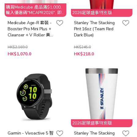
購買Medicube 產品滿$1,000,
輸入優惠碼"MCAPR2026", 即
2026足球盛事特別版
享$50 折扣
Medicube Age-R 套裝 -
Stanley The Stacking
Booster Pro Mini Plus +
Pint 16oz (Team Red
Cleanser + V Roller 美
Dark Blue)
容機 [粉紅色 / 白色]
HK$2,169.0
HK$245.0
特
HK$1,070.0
HK$218.0
殊
價
格
2026足球盛事特別版
Garmin - Vivoactive 5 智
Stanley The Stacking