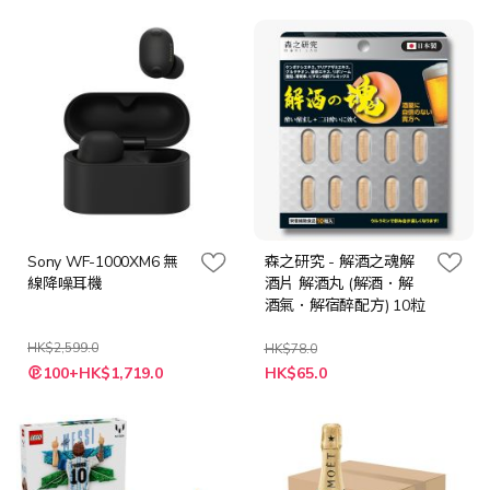
價
格
Sony WF-1000XM6 無
森之研究 - 解酒之魂解
線降噪耳機
酒片 解酒丸 (解酒．解
酒氣．解宿醉配方) 10粒
HK$2,599.0
HK$78.0
特
100+HK$1,719.0
HK$65.0
殊
價
格