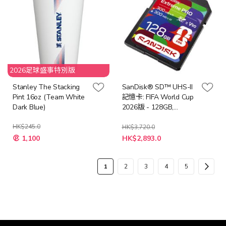
2026足球盛事特別版
Stanley The Stacking
SanDisk® SD™ UHS-II
Pint 16oz (Team White
記憶卡: FIFA World Cup
Dark Blue)
2026版 - 128GB,
SDXC™ (SDSDXDM-
HK$245.0
128G-GN4IH)
HK$3,720.0
特
特
1,100
HK$2,893.0
殊
殊
價
價
格
格
頁
您
頁
頁
頁
頁
頁
下
1
2
3
4
5
面
當
面
面
面
面
面
一
前
步
正