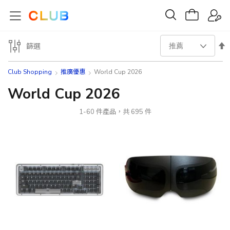
設
篩選
置
Club Shopping
推廣優惠
World Cup 2026
降
World Cup 2026
序
1
-
60
件產品，共
695
件
方
向