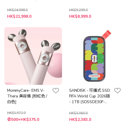
1TB / 迷霧灰
HK$24,998.0
HK$9,299.0
特
HK$21,998.0
HK$8,999.0
殊
價
格
MommyCare- EMS V-
SANDISK - 可攜式 SSD:
Thera 美容儀 [粉紅色 /
FIFA World Cup 2026版
白色]
- 1TB (SDSSDE30F-
1T00-G25)
HK$1,572.0
HK$3,060.0
特
500+HK$375.0
HK$2,383.0
殊
價