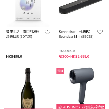
豐盛生活 - 潤目明眸極
Sennheiser - AMBEO
潤美目素(30包裝)
Soundbar Mini (SB02S)
HK$6,999.0
特
HK$498.0
300+HK$2,688.0
殊
價
格
預購
送CALIMUMMY - 特級初榨冷壓