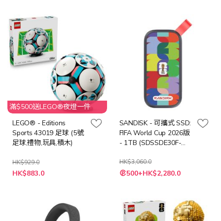
價
格
滿$500送LEGO®夜燈一件
LEGO® - Editions
SANDISK - 可攜式 SSD:
Sports 43019 足球 (5號
FIFA World Cup 2026版
足球,禮物,玩具,積木)
- 1TB (SDSSDE30F-
1T00-G25)
HK$3,060.0
HK$929.0
特
特
HK$883.0
500+HK$2,280.0
殊
殊
價
價
格
格