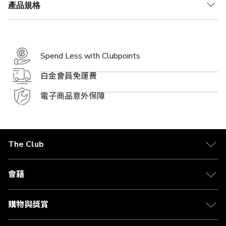
產品規格
Spend Less with Clubpoints
白金會員免運費
電子商品意外保障
The Club
關於 The Club
合作夥伴
會籍
Citi The Club 信用卡
會籍及專屬禮遇
媒體中心
賺取積分
購物與獎賞
兌換禮遇
物流與配送