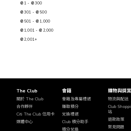
1
-
300
301
-
500
501
-
1,000
1,001
-
2,000
2,001
+
The Club
會籍
購物與獎
關於 The Club
會籍及專屬禮遇
物流與配送
合作夥伴
賺取積分
Club Shop
站
Citi The Club 信用卡
兌換禮遇
退款政策
媒體中心
Club 積分助手
常見問題
積分兌換