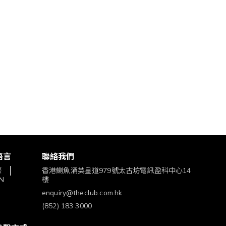
語言
聯絡我們
繁
香港鰂魚涌英皇道979號太古坊電訊盈科中心14
N
樓
enquiry@theclub.com.hk
(852) 183 3000