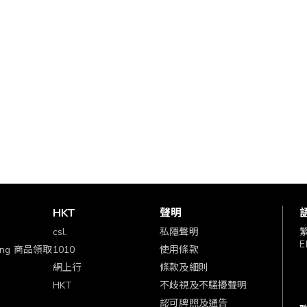
賞
HKT
聲明
csl.
私隱聲明
E
ping 商品領取
1010
使用條款
網上行
條款及細則
HKT
不歧視及不騷擾聲明
認可牌照及通告