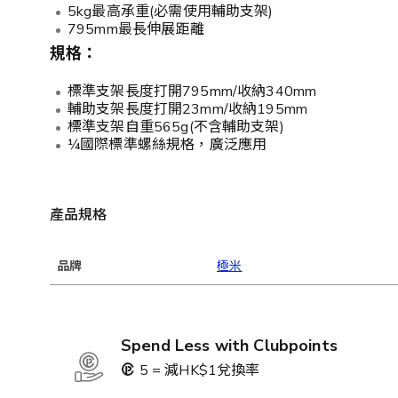
5kg最高承重(必需使用輔助支架)
795mm最長伸展距離
規格：
標準支架長度打開795mm/收納340mm
輔助支架長度打開23mm/收納195mm
標準支架自重565g(不含輔助支架)
¼國際標準螺絲規格，廣泛應用
產品規格
品牌
極米
Spend Less with Clubpoints
5 = 減HK$1兌換率