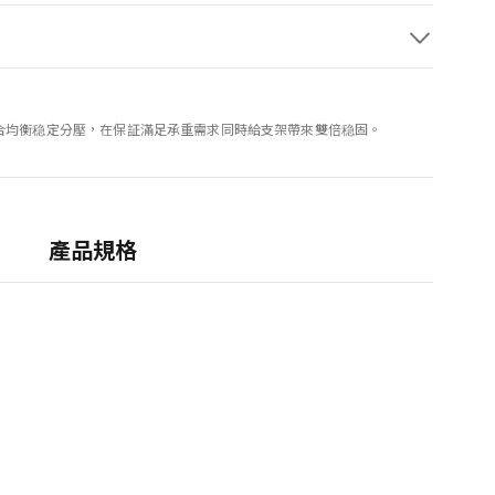
合均衡稳定分壓，在保証滿足承重需求同時給支架帶來雙倍稳固。
產品規格