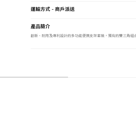
運輸方式 - 商戶派送
產品簡介
創新、耐用及專利設計的多功能便携支架套裝，獨有的雙三角組