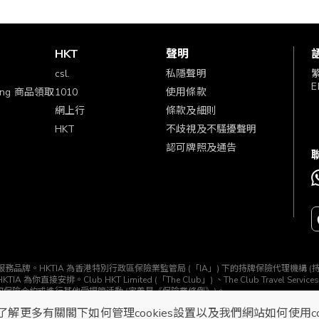
賞
HKT
聲明
csl.
私隱聲明
E
ping 商品領取
1010
使用條款
網上行
條款及細則
HKT
不歧視及不騷擾聲明
認可牌照及通告
TIA」) 所經營的一個服務品牌。HKTIA 為香港特別行政區保險業監管局 (「IA」) 下的持牌保險代理機
b HKT Limited (「The Club」) 、The Club Travel Services Limi
任何保險合約或進行其他受規管活動 (定義見《保險業條例》)。
了解更多有關閣下如何管理cookies設置以及我們網站如何使用c