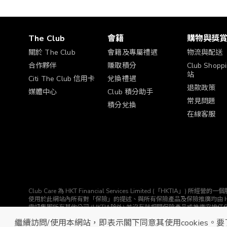
The Club
會籍
購物與獎
關於 The Club
會籍及專屬禮遇
物流與配送
合作夥伴
賺取積分
Club Shop
站
Citi The Club 信用卡
兌換禮遇
退款政策
媒體中心
Club 積分助手
常見問題
積分兌換
在線客服
Club Care 為 HKT Financial Services Limited (「HK
使用於此網站內所有對「保險」的提述、與所有保險產品及保險推廣均由 HKTIA 為你直接安排。Clu
電訊集團所有其他公司 (HKTIA除外) 並沒有就相關保險產品或推廣安排
© The Club 2026. 保留所有權利
繼續訪問/使用本網站，即表示閣下同意其使用cookies。要