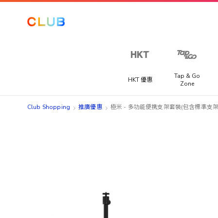
Tap & Go
HKT 優惠
Zone
Club Shopping
推廣優惠
極米 - 多功能便携支架套裝(包含標準支
Skip
Skip
to
to
the
the
end
beginning
of
of
the
the
images
images
gallery
gallery