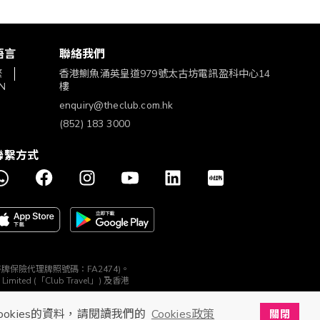
語言
聯絡我們
繁
香港鰂魚涌英皇道979號太古坊電訊盈科中心14
N
樓
enquiry@theclub.com.hk
(852) 183 3000
聯繫方式
構 (持牌保險代理牌照號碼：FA2474)。
ted (「Club Travel」) 及香港
ookies的資料，請閱讀我們的
Cookies政策
關閉