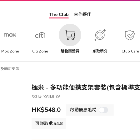
The Club
合作夥伴
Mox Zone
Citi Zone
購物與獎賞
賺取積分
Club Care
架及輔助支架)
極米 - 多功能便携支架套裝(包含標準
SKU
XGIMI-06
HK$548.0
啟動優惠追蹤
可賺取
54.8