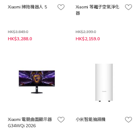
Xiaomi 掃拖機器人 5
Xiaomi 等離子空氣淨化
器
HK$3,849.0
HK$2,399.0
特
特
HK$3,288.0
HK$2,159.0
殊
殊
價
價
格
格
Xiaomi 電競曲面顯示器
小米智能抽濕機
G34WQi 2026