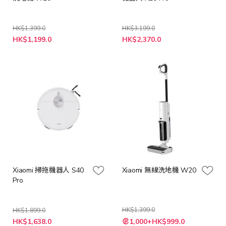
HK$1,399.0
HK$3,199.0
特
特
HK$1,199.0
HK$2,370.0
殊
殊
價
價
格
格
Xiaomi 掃拖機器人 S40
Xiaomi 無線洗地機 W20
Pro
HK$1,399.0
HK$1,899.0
特
特
HK$1,638.0
1,000+HK$999.0
殊
殊