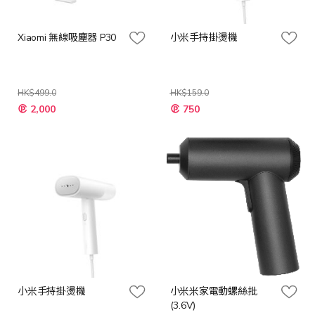
Xiaomi 無線吸塵器 P30
小米手持掛燙機
HK$499.0
HK$159.0
特
特
2,000
750
殊
殊
價
價
格
格
小米手持掛燙機
小米米家電動螺絲批
(3.6V)