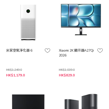
米家空氣淨化器 6
Xiaomi 2K 顯示器A27Qi
2026
HK$1,249.0
HK$1,039.0
特
特
HK$1,179.0
HK$829.0
殊
殊
價
價
格
格