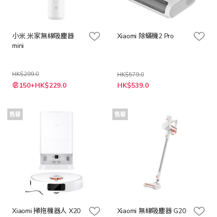
小米 米家無線吸塵器
Xiaomi 除蟎機2 Pro
mini
HK$299.0
HK$579.0
特
特
150+HK$229.0
HK$539.0
殊
殊
價
價
格
格
售罄
售罄
Xiaomi 掃拖機器人 X20
Xiaomi 無線吸塵器 G20