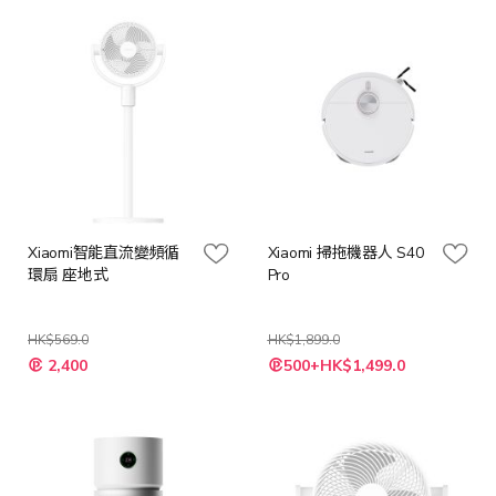
格
格
Xiaomi智能直流變頻循
Xiaomi 掃拖機器人 S40
環扇 座地式
Pro
HK$569.0
HK$1,899.0
特
特
2,400
500+HK$1,499.0
殊
殊
價
價
格
格