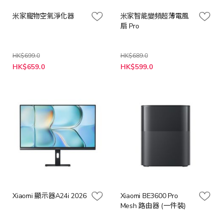
米家寵物空氣淨化器
米家智能變頻超薄電風
扇 Pro
HK$699.0
HK$689.0
特
特
HK$659.0
HK$599.0
殊
殊
價
價
格
格
Xiaomi 顯示器A24i 2026
Xiaomi BE3600 Pro
Mesh 路由器 (一件裝)