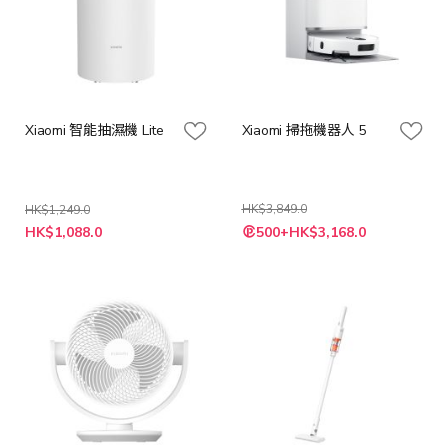
Xiaomi 智能抽濕機 Lite
Xiaomi 掃拖機器人 5
HK$3,849.0
HK$1,249.0
特
特
HK$1,088.0
500+HK$3,168.0
殊
殊
價
價
格
格