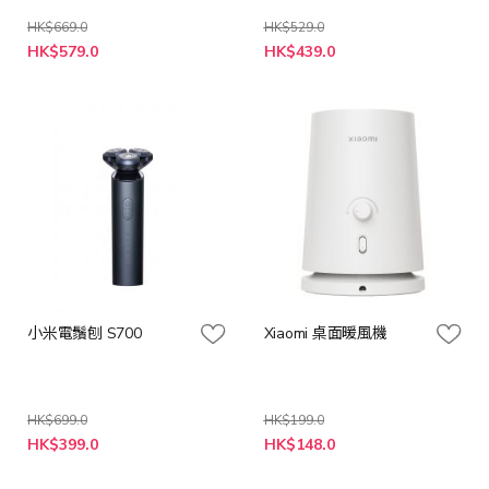
HK$669.0
HK$529.0
特
特
HK$579.0
HK$439.0
殊
殊
價
價
格
格
小米電鬚刨 S700
Xiaomi 桌面暖風機
HK$699.0
HK$199.0
特
特
HK$399.0
HK$148.0
殊
殊
價
價
格
格