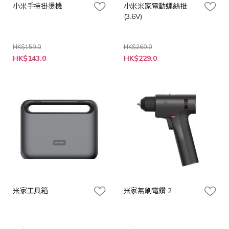
小米手持掛燙機
小米米家電動螺絲批
(3.6V)
HK$159.0
HK$269.0
特
特
HK$143.0
HK$229.0
殊
殊
價
價
格
格
米家工具箱
米家無刷電鑽 2