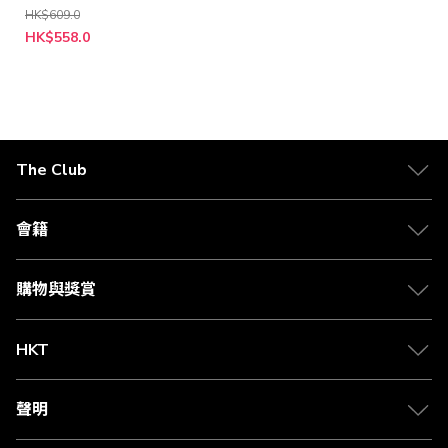
HK$609.0
特
HK$558.0
殊
價
格
The Club
關於 The Club
合作夥伴
會籍
Citi The Club 信用卡
會籍及專屬禮遇
媒體中心
賺取積分
購物與獎賞
兌換禮遇
物流與配送
Club 積分助手
Club Shopping 商品領取站
HKT
積分兌換
退款政策
csl.
常見問題
1010
聲明
在線客服
網上行
私隱聲明