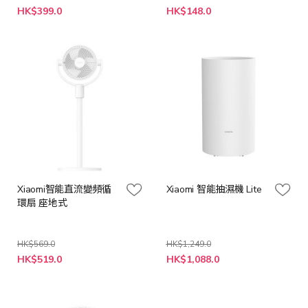
特
特
HK$399.0
HK$148.0
殊
殊
價
價
格
格
Xiaomi智能直流變頻循
Xiaomi 智能抽濕機 Lite
環扇 座地式
HK$569.0
HK$1,249.0
特
特
HK$519.0
HK$1,088.0
殊
殊
價
價
格
格