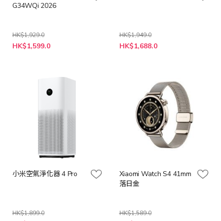
G34WQi 2026
HK$1,929.0
HK$1,949.0
特
特
HK$1,599.0
HK$1,688.0
殊
殊
價
價
格
格
小米空氣淨化器 4 Pro
Xiaomi Watch S4 41mm
落日金
HK$1,899.0
HK$1,589.0