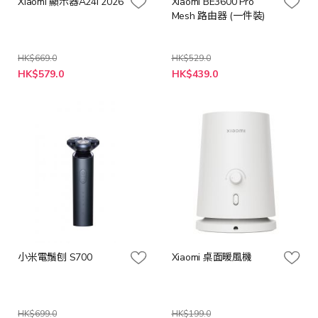
Xiaomi 顯示器A24i 2026
Xiaomi BE3600 Pro
Mesh 路由器 (一件裝)
HK$669.0
HK$529.0
特
特
HK$579.0
HK$439.0
殊
殊
價
價
格
格
小米電鬚刨 S700
Xiaomi 桌面暖風機
HK$699.0
HK$199.0