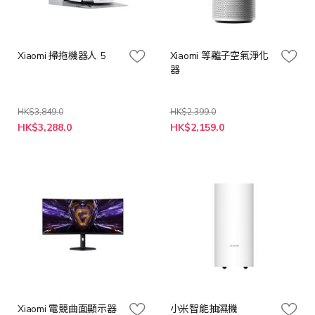
Xiaomi 掃拖機器人 5
Xiaomi 等離子空氣淨化
器
HK$3,849.0
HK$2,399.0
特
特
HK$3,288.0
HK$2,159.0
殊
殊
價
價
格
格
Xiaomi 電競曲面顯示器
小米智能抽濕機