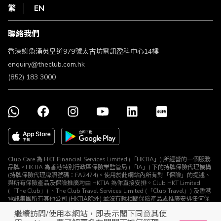
HKT
繁
EN
使用條款
條款及細則
聯絡我們
不歧視及不騷擾聲明
認可牌照及通告
香港鰂魚涌英皇道979號太古坊電訊盈科中心14樓
enquiry@theclub.com.hk
(852) 183 3000
Club Care 為 HKT Financial Services Limited (「HKTIA」) 所經營的一個服務
品牌。HKTIA 為香港特別行政區保險業監管局 (「IA」) 下的持牌保險代理機構
(持牌保險代理牌照號碼：FA2474)。使用於此網站內所有對「保險」的提述、
與所有保險產品及保險推廣均由 HKTIA 為你直接安排。Club HKT Limited
(「The Club」) 、The Club Travel Services Limited (「Club Travel」) 及香港
電訊集團所有其他公司 (HKTIA除外) 並沒有就相關保險產品或推廣安排任何保
險合約或進行其他受規管活動 (定義見《保險業條例》)。
繼續訪問/使用本網站，即表示閣下同意其使
© The Club 2026. 保留所有權利