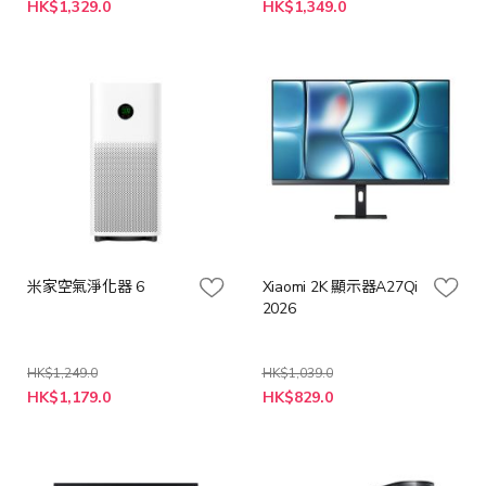
特
特
HK$1,329.0
HK$1,349.0
殊
殊
價
價
格
格
米家空氣淨化器 6
Xiaomi 2K 顯示器A27Qi
2026
HK$1,249.0
HK$1,039.0
特
特
HK$1,179.0
HK$829.0
殊
殊
價
價
格
格