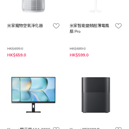
米家寵物空氣淨化器
米家智能變頻超薄電風
扇 Pro
HK$699.0
HK$689.0
特
特
HK$659.0
HK$599.0
殊
殊
價
價
格
格