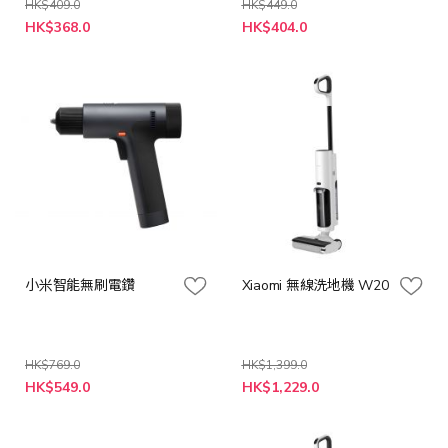
HK$409.0
HK$449.0
特
特
HK$368.0
HK$404.0
殊
殊
價
價
格
格
小米智能無刷電鑽
Xiaomi 無線洗地機 W20
HK$769.0
HK$1,399.0
特
特
HK$549.0
HK$1,229.0
殊
殊
價
價
格
格