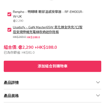
Renpho - 明睛睛 眼部溫感按摩器 - RF-EM001R-
W-UK
2,290
Usatisfy - GaN Master65W 氮化鎵全快充7口智
控安規伸縮充電線收納迷你拖板
HK$269.0
HK$188.0
組合價:
2,290 +
HK$188.0
已為你節省:
HK$81.0
添加組合到購物車
產品詳情
產品規格