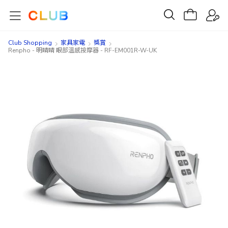
Club Shopping
家具家電
獎賞
Renpho - 明睛睛 眼部溫感按摩器 - RF-EM001R-W-UK
Skip
Skip
to
to
the
the
end
beginning
of
of
the
the
images
images
gallery
gallery