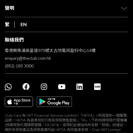
常見問題
1010
聲明
在線客服
網上行
私隱聲明
HKT
繁
EN
使用條款
條款及細則
聯絡我們
不歧視及不騷擾聲明
認可牌照及通告
香港鰂魚涌英皇道979號太古坊電訊盈科中心14樓
enquiry@theclub.com.hk
(852) 183 3000
Club Care 為 HKT Financial Services Limited (「HKTIA」) 所經營的一個服務
品牌。HKTIA 為香港特別行政區保險業監管局 (「IA」) 下的持牌保險代理機構
(持牌保險代理牌照號碼：FA2474)。使用於此網站內所有對「保險」的提述、
與所有保險產品及保險推廣均由 HKTIA 為你直接安排。Club HKT Limited