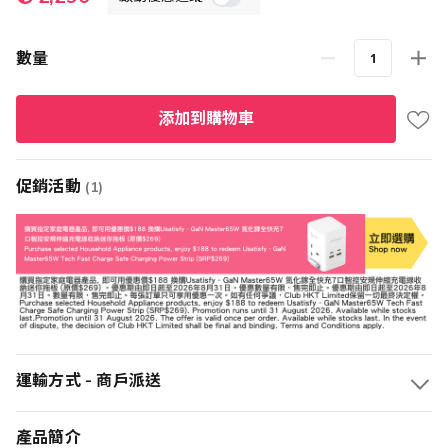
殊
價
格
數量
添加到購物車
促銷活動
(1)
運輸方式 - 商戶派送
產品簡介