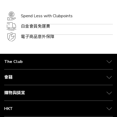
Spend Less with Clubpoints
白金會員免運費
電子商品意外保障
The Club
關於 The Club
合作夥伴
會籍
Citi The Club 信用卡
會籍及專屬禮遇
媒體中心
賺取積分
購物與獎賞
兌換禮遇
物流與配送
Club 積分助手
Club Shopping 商品領取站
HKT
積分兌換
退款政策
csl.