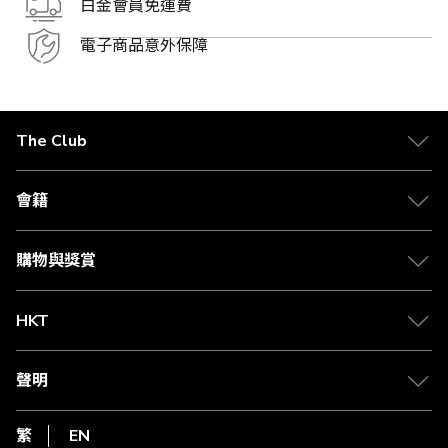
白金會員免運費
電子商品意外保障
The Club
關於 The Club
合作夥伴
會籍
Citi The Club 信用卡
會籍及專屬禮遇
媒體中心
賺取積分
購物與獎賞
兌換禮遇
物流與配送
Club 積分助手
Club Shopping 商品領取站
HKT
積分兌換
退款政策
csl.
常見問題
1010
聲明
在線客服
網上行
私隱聲明
HKT
繁
EN
使用條款