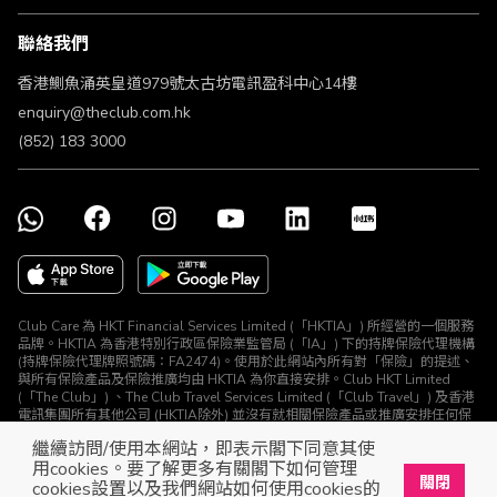
條款及細則
聯絡我們
不歧視及不騷擾聲明
認可牌照及通告
香港鰂魚涌英皇道979號太古坊電訊盈科中心14樓
enquiry@theclub.com.hk
(852) 183 3000
Club Care 為 HKT Financial Services Limited (「HKTIA」) 所經營的一個服務
品牌。HKTIA 為香港特別行政區保險業監管局 (「IA」) 下的持牌保險代理機構
(持牌保險代理牌照號碼：FA2474)。使用於此網站內所有對「保險」的提述、
與所有保險產品及保險推廣均由 HKTIA 為你直接安排。Club HKT Limited
(「The Club」) 、The Club Travel Services Limited (「Club Travel」) 及香港
電訊集團所有其他公司 (HKTIA除外) 並沒有就相關保險產品或推廣安排任何保
險合約或進行其他受規管活動 (定義見《保險業條例》)。
繼續訪問/使用本網站，即表示閣下同意其使
© The Club 2026. 保留所有權利
用cookies。要了解更多有關閣下如何管理
關閉
cookies設置以及我們網站如何使用cookies的
立即下載The Club手機app