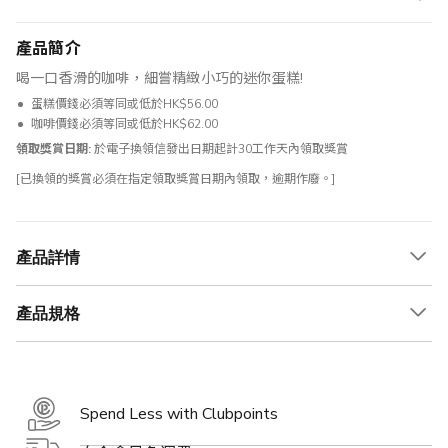
產品簡介
喝一口香滑的咖啡，細嘗精緻小巧的迷你蛋糕!
蛋糕價錢必須等同或低於HK$56.00
咖啡價錢必須等同或低於HK$62.00
領取獎賞日期:
於電子換領信發出日期起計30工作天內領取獎賞
[已換領的獎賞必須在指定領取獎賞日期內領取，逾期作廢。]
產品詳情
產品規格
Spend Less with Clubpoints