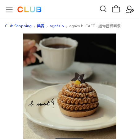
Club Shopping
獎賞
agnès b
agnès b. CAFÉ - 迷你蛋糕套餐
Skip
Skip
to
to
the
the
end
beginning
of
of
the
the
images
images
gallery
gallery