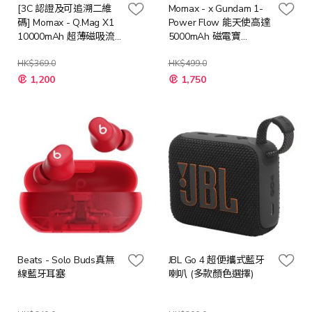
[3C 認證及可追溯二維
Momax - x Gundam 1-
碼] Momax - Q.Mag X1
Power Flow 能天使高達
10000mAh 超薄磁吸流
5000mAh 磁電寶
動電源 [多種顏色]
IP126GDB
HK$369.0
HK$499.0
特
1,200
1,750
殊
價
格
Beats - Solo Buds真無
JBL Go 4 超便攜式藍牙
線藍牙耳塞
喇叭 (多款顏色選擇)