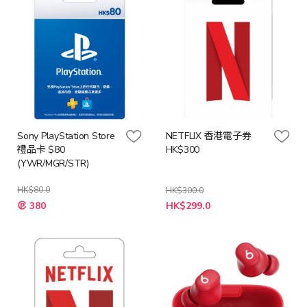
Sony PlayStation Store
NETFLIX 香港電子券
禮品卡 $80
HK$300
(YWR/MGR/STR)
HK$80.0
HK$300.0
特
380
HK$299.0
殊
價
格