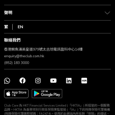
積分兌換
退款政策
csl.
常見問題
1010
聲明
在線客服
網上行
私隱聲明
HKT
繁
EN
使用條款
條款及細則
聯絡我們
不歧視及不騷擾聲明
認可牌照及通告
香港鰂魚涌英皇道979號太古坊電訊盈科中心14樓
enquiry@theclub.com.hk
(852) 183 3000
Club Care 為 HKT Financial Services Limited (「HKTIA」) 所經營的一個服務
品牌。HKTIA 為香港特別行政區保險業監管局 (「IA」) 下的持牌保險代理機構
(持牌保險代理牌照號碼：FA2474)。使用於此網站內所有對「保險」的提述、