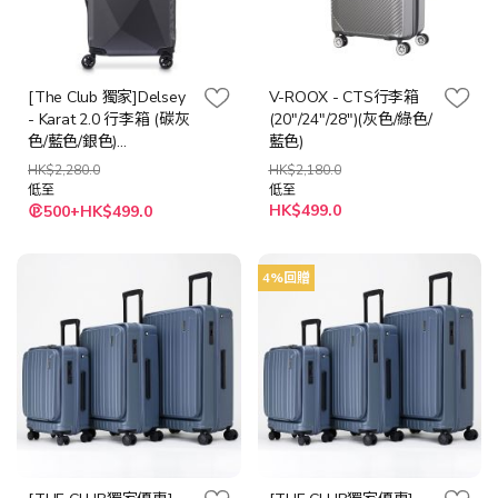
[The Club 獨家]Delsey
V-ROOX - CTS行李箱
- Karat 2.0 行李箱 (碳灰
(20"/24"/28")(灰色/綠色/
色/藍色/銀色)
藍色)
(55cm/67cm/77cm)
HK$2,280.0
HK$2,180.0
低至
低至
HK$499.0
500+HK$499.0
4%回贈