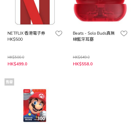
NETFLIX 香港電子券
Beats - Solo Buds真無
HK$500
線藍牙耳塞
HK$500.0
HK$649.0
特
HK$499.0
HK$558.0
殊
價
格
售罄