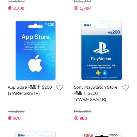
HK$649.0
HK$300.0
2,700
1,700
App Store 禮品卡 $200
Sony PlayStation Store
(YWR/MGR/STR)
禮品卡 $200
(YWR/MGR/STR)
HK$200.0
HK$200.0
970
950