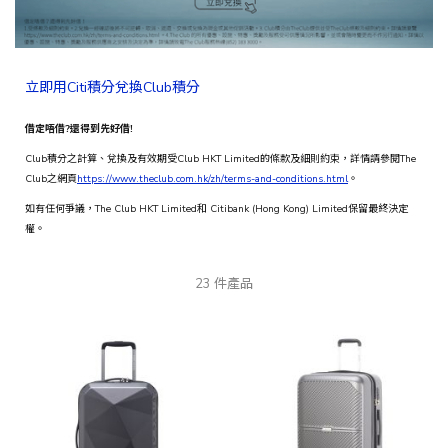
立即用
Citi
積分兌換
Club
積分
借定唔借
?
還得到先好借
!
Club積分之計算、兌換及有效期受Club HKT Limited的條款及細則約束，詳情請參閱The
Club之網頁
https://www.theclub.com.hk/zh/terms-and-conditions.html
。
如有任何爭議，The Club HKT Limited和 Citibank (Hong Kong) Limited保留最終決定
權。​​
23
件產品