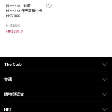
Nintendo - 香港
Nintendo 任天堂預付卡
HKD 300
HK$300.0
特
HK$283.0
殊
價
格
The Club
關於 The Club
合作夥伴
會籍
Citi The Club 信用卡
會籍及專屬禮遇
媒體中心
賺取積分
購物與獎賞
兌換禮遇
物流與配送
Club 積分助手
Club Shopping 商品領取站
HKT