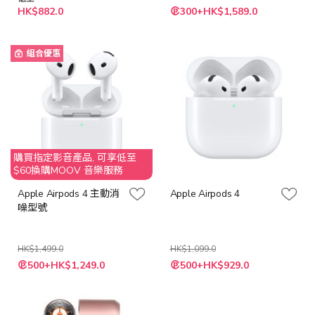
特
HK$882.0
300+HK$1,589.0
殊
價
格
組合優惠
購買指定影音產品, 可享低至
$60換購MOOV 音樂服務
Apple Airpods 4 主動消
Apple Airpods 4
噪型號
HK$1,499.0
HK$1,099.0
特
特
500+HK$1,249.0
500+HK$929.0
殊
殊
價
價
格
格