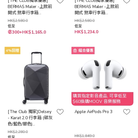
[THE CLUB獨家優惠]
[THE CLUB獨家優惠]
BERMAS Maler -上掀前
BERMAS Maler -上掀前
開式 煞車行李箱
開式 煞車行李箱
(20/26/29吋) (墨石黑/青
(20/26/29吋) (墨石黑/青
HK$2,580.0
HK$2,580.0
石藍/大象灰/抹茶拿鐵)
石藍/大象灰/抹茶拿鐵)
低至
低至
HK$1,234.0
300+HK$1,165.0
4%回贈
組合優惠
購買指定影音產品, 可享低至
$60換購MOOV 音樂服務
[The Club 獨家]Delsey
Apple AirPods Pro 3
- Karat 2.0 行李箱 (碳灰
色/藍色/銀色)
(55cm/67cm/77cm)
HK$2,280.0
HK$1,849.0
低至