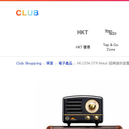
Tap & Go
HKT 優惠
Zone
Club Shopping
獎賞
電子產品
MUZEN OTR Metal 經典復刻
Skip
Skip
to
to
the
the
end
beginning
of
of
the
the
images
images
gallery
gallery