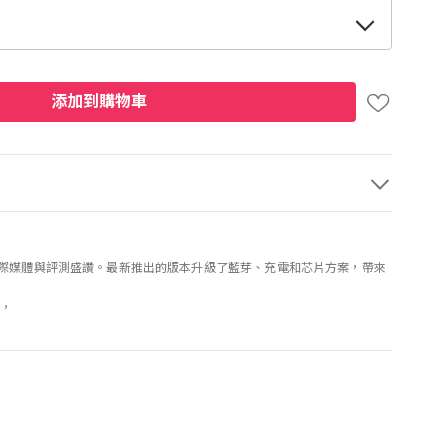
添加到購物車
，獲多個國際媒體與評測盛讚。最新推出的版本升級了藍芽、充電和芯片方案，帶來
敬，