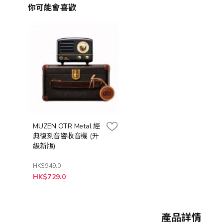
你可能會喜歡
MUZEN OTR Metal 經
典復刻音響收音機 (升
級新版)
HK$949.0
HK$729.0
產品詳情