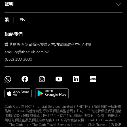
常見問題
1010
聲明
在線客服
網上行
私隱聲明
HKT
繁
EN
使用條款
條款及細則
聯絡我們
不歧視及不騷擾聲明
認可牌照及通告
香港鰂魚涌英皇道979號太古坊電訊盈科中心14樓
enquiry@theclub.com.hk
(852) 183 3000
Club Care 為 HKT Financial Services Limited (「HKTIA」) 所經營的一個服務
品牌。HKTIA 為香港特別行政區保險業監管局 (「IA」) 下的持牌保險代理機構
(持牌保險代理牌照號碼：FA2474)。使用於此網站內所有對「保險」的提述、
與所有保險產品及保險推廣均由 HKTIA 為你直接安排。Club HKT Limited
(「The Club」) 、The Club Travel Services Limited (「Club Travel」) 及香港