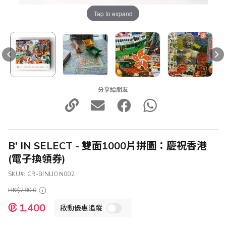
Tap to expand
分享給朋友
B' IN SELECT - 雙面1000片拼圖：慶祝香港
(電子換領券)
SKU
CR-BINLION002
HK$280.0
特
1,400
啟動優惠追蹤
殊
價