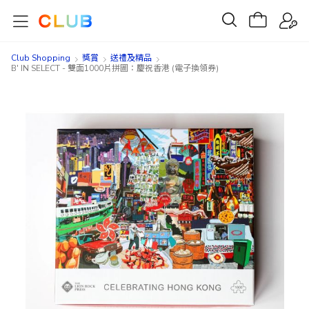
Club Shopping
獎賞
送禮及精品
B' IN SELECT - 雙面1000片拼圖：慶祝香港 (電子換領券)
Skip
Skip
to
to
the
the
end
beginning
of
of
the
the
images
images
gallery
gallery