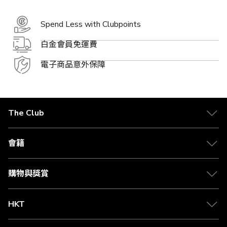
Spend Less with Clubpoints
白金會員免運費
電子商品意外保障
The Club
關於 The Club
合作夥伴
會籍
Citi The Club 信用卡
會籍及專屬禮遇
媒體中心
賺取積分
購物與獎賞
兌換禮遇
物流與配送
Club 積分助手
Club Shopping 商品領取站
HKT
積分兌換
退款政策
csl.