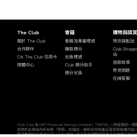
The Club
會籍
購物與獎
關於 The Club
會籍及專屬禮遇
物流與配送
合作夥伴
賺取積分
Club Shop
站
Citi The Club 信用卡
兌換禮遇
退款政策
媒體中心
Club 積分助手
常見問題
積分兌換
在線客服
Club Care 為 HKT Financial Services Limited (「HK
使用於此網站內所有對「保險」的提述、與所有保險產品及保險推廣均由 HKTIA 為你直接安排。Clu
電訊集團所有其他公司 (HKTIA除外) 並沒有就相關保險產品或推廣安排