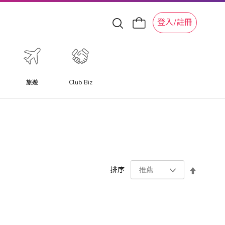
登入/註冊
旅遊
Club Biz
設
排序
置
降
序
方
向