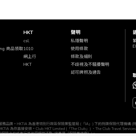
賞
HKT
聲明
csl.
私隱聲明
E
ping 商品領取
1010
使用條款
網上行
條款及細則
HKT
不歧視及不騷擾聲明
認可牌照及通告
TIA」) 所經營的一個服務品牌。HKTIA 為香港特別行政區保險業監管局 (「IA」) 下的持牌保險代理機
b HKT Limited (「The Club」) 、The Club Travel Services Limi
任何保險合約或進行其他受規管活動 (定義見《保險業條例》)。