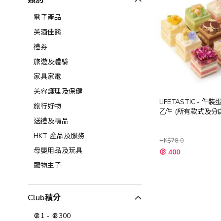
類別
電子產品
美酒佳餚
禮券
旅遊及體驗
家具家電
美容護理及保健
LIFETASTIC - 件
旅行好物
乙件 (所有款式及分
送禮及精品
HKT 產品及服務
HK$78.0
特
母嬰用品及玩具
400
殊
價
寵物主子
格
Club積分
1
-
300