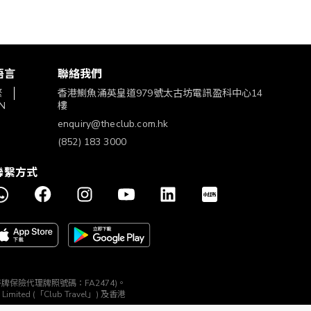
語言
聯絡我們
繁
香港鰂魚涌英皇道979號太古坊電訊盈科中心14
N
樓
enquiry@theclub.com.hk
(852) 183 3000
聯繫方式
構 (持牌保險代理牌照號碼：FA2474)。
ted (「Club Travel」) 及香港