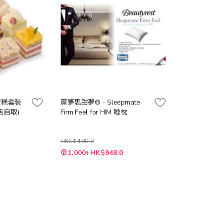
裝蛋糕套裝
蓆夢思甜夢® - Sleepmate
店自取)
Firm Feel for HIM 睡枕
HK$1,180.0
特
1,000+HK$948.0
殊
價
格