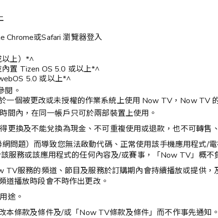
上
hrome或Safari 瀏覽器登入
 或以上）*^
 Tizen OS 5.0 或以上*^
bOS 5.0 或以上*^
參閱。
一個被更改或未授權的作業系統上使用 Now TV，Now TV
時間內，在同一帳戶只可於兩部裝置上使用。
得更換及不能兌換為現金、不可重複使用或退款，也不可轉售
聯網問題）而導致您無法啟動代碼、正常使用該手機應用程式/電
於該服務或該應用程式的任何內容及/或賽事，「Now TV」概不
所訂購Now TV服務的頻道、節目及服務於訂購期內會持續播放或提
或頻道播放時段會不時作出更改。
用途。
改本條款及條件及/或「Now TV條款及條件」而不作事先通知