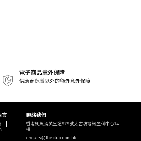
電子商品意外保障
供應商保養以外的額外意外保障
語言
聯絡我們
繁
香港鰂魚涌英皇道979號太古坊電訊盈科中心14
N
樓
enquiry@theclub.com.hk