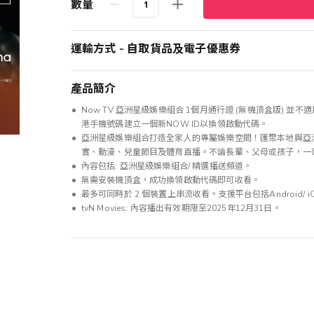
數量
運輸方式 - 自取貨品及電子優惠券
產品簡介
Now TV 亞洲星級娛樂組合 1個月通行證 (無機頂盒版) 並
港手機號碼建立一個新NOW ID以換領啟動代碼。
亞洲星級娛樂組合打造全家人的專屬娛樂空間！匯聚本地與亞
實、動漫、兒童節目及體育直播。不論長輩、父母或孩子，一
內容包括: 亞洲星級娛樂組合/ 精選播送頻道。
無需安裝機頂盒，成功換領啟動代碼即可收看。
最多可同時於 2 個裝置上串流收看。支援平台包括Android/ i
tvN Movies: 內容播出有效期限至2025年12月31日。