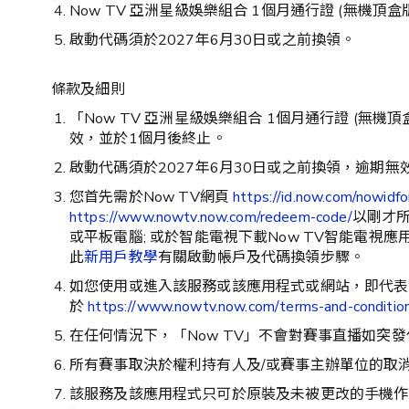
Now TV 亞洲星級娛樂組合 1個月通行證 (無機
啟動代碼須於2027年6月30日或之前換領。
條款及細則
「Now TV 亞洲星級娛樂組合 1個月通行證 (無機頂
效，並於1個月後終止。
啟動代碼須於2027年6月30日或之前換領，逾期無
您首先需於Now TV網頁
https://id.now.com/nowid
https://www.nowtv.now.com/redeem-code/
以剛才所
或平板電腦; 或於智能電視下載Now TV智能電視應
此
新用戶教學
有關啟動帳戶及代碼換領步驟。
如您使用或進入該服務或該應用程式或網站，即代表
於
https://www.nowtv.now.com/terms-and-conditio
在任何情況下，「Now TV」不會對賽事直播如
所有賽事取決於權利持有人及/或賽事主辦單位的取
該服務及該應用程式只可於原裝及未被更改的手機作