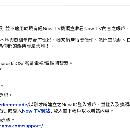
盒版) 並不適用於現有經Now TV機頂盒收看Now TV內容之
本地與亞洲年度賣座電影、獨家港產得獎佳作、熱門華語劇、
為你們的娛樂專屬天地！。
id/ iOS/ 智能電視/電腦瀏覽器。
。
。
登記。
edeem-code/
以剛才所建立之Now ID登入帳戶，並輸入及換
式; 或登入
Now TV
網站
, 登入閣下帳戶以收看該内容。
領步驟。
.now.com/support/
。