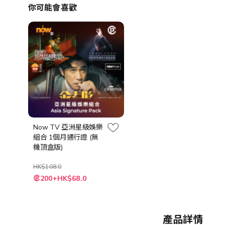
你可能會喜歡
Now TV 亞洲星級娛樂
組合 1個月通行證 (無
機頂盒版)
HK$108.0
特
200+HK$68.0
殊
價
格
產品詳情