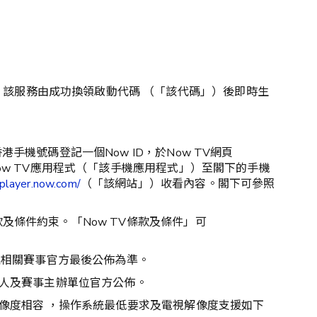
V」)提供。該服務由成功換領啟動代碼 （「該代碼」）後即時生
港手機號碼登記一個Now ID，於Now TV網頁
ow TV應用程式（「該手機應用程式」）至閣下的手機
player.now.com/
（「該網站」）收看內容。閣下可參照
條件約束。「Now TV條款及條件」可
以相關賽事官方最後公佈為準。
有人及賽事主辦單位官方公佈。
像度相容 ，操作系統最低要求及電視解像度支援如下