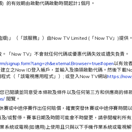
頂盒版) 的有效期由啟動代碼啟動時間起計1個月。
盒版)」（「該服務」）由Now TV Limited (「Now T
效。「Now TV」不會就任何代碼或優惠代碼失效或遺失負責。
form/signup.form?lang=zh&externalBrowser=true#open
以有效香
建立之Now ID登入帳戶，並輸入及換領啟動代碼。然後下載N
用程式（「該電視應用程式」）; 或登入Now TV網站
https://now
您已閲讀並同意受本條款及條件以及任何第三方和供應商的條款及
ns/
閲覽。
突發休賽或中途停賽作出任何賠償，確實突發休賽或中途停賽時間
消及/或暫停。賽事日期及時間可能會不時變更，請參閱權利所
業系統或電視(如適用)上使用且只與以下手機作業系統或電視解