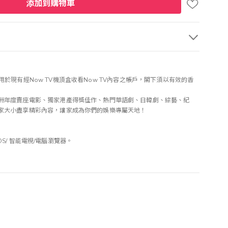
添加到購物車
不適用於現有經Now TV機頂盒收看Now TV內容之帳戶，閣下須以有效的香
洲年度賣座電影、獨家港產得獎佳作、熱門華語劇、日韓劇、綜藝、紀
家大小盡享精彩內容，讓家成為你們的娛樂專屬天地！
OS/ 智能電視/電腦瀏覽器。