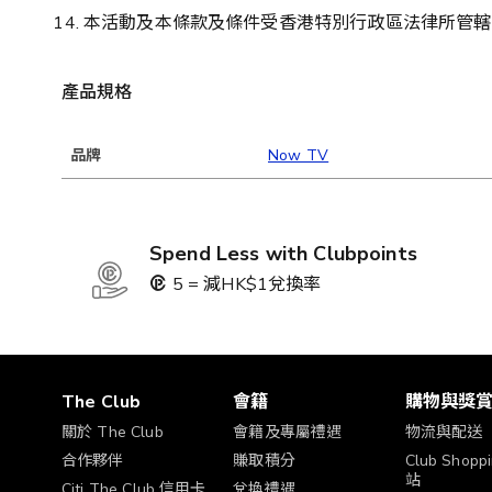
本活動及本條款及條件受香港特別行政區法律所管轄
產品規格
品牌
Now TV
Spend Less with Clubpoints
5 = 減HK$1兌換率
The Club
會籍
購物與獎
關於 The Club
會籍及專屬禮遇
物流與配送
合作夥伴
賺取積分
Club Shop
站
Citi The Club 信用卡
兌換禮遇