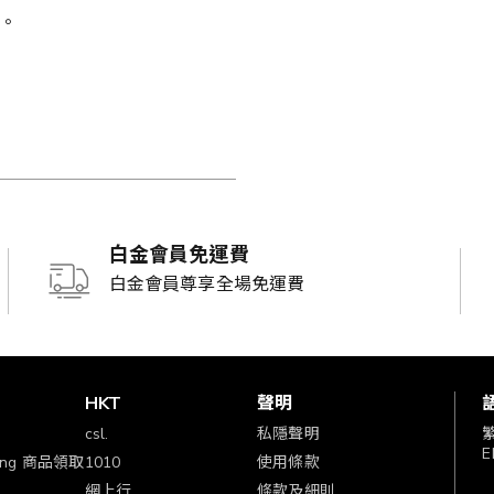
。
白金會員免運費
白金會員尊享全場免運費
賞
HKT
聲明
csl.
私隱聲明
E
ping 商品領取
1010
使用條款
網上行
條款及細則