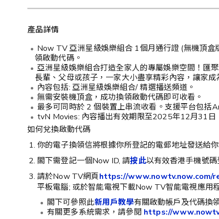
產品詳情
Now TV 亞洲星級娛樂組合 1個月通行證 (無機頂
領啟動代碼。
亞洲星級娛樂組合打造全家人的專屬娛樂空間！匯聚
長輩、父母或孩子，一家大小盡享精彩內容，讓家成
內容包括: 亞洲星級娛樂組合/ 精選播送頻道。
無需安裝機頂盒，成功換領啟動代碼即可收看。
最多可同時於 2 個裝置上串流收看。支援平台包括Andro
tvN Movies: 內容播出有效期限至2025年12月31日
如何兌換啟動代碼
你的電子換領信將根據你所登記的電郵地址發送給你
閣下需登記一個Now ID, 請
按此
以有效香港手機號碼
請於Now TV網頁
https://www.nowtv.now.com/r
平板電腦; 或於智能電視下載Now TV智能電視應用程
閣下可參照此
新用戶教學
有關啟動帳戶及代碼換
有關更多系統需求，請參閱
https://www.nowtv