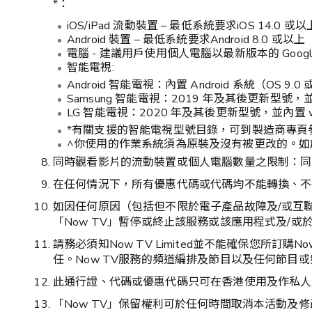
*：
iOS/iPad 流動裝置 – 最低系統要求iOS 14.0 或以
Android 裝置 – 最低系統要求Android 8.0 或以上
電腦 - 建議用戶使用個人電腦以最新版本的 Google C
智能電視:
Android 智能電視：內置 Android 系統（OS 9.0
Samsung 智能電視：2019 年及其後更新型號，並內置
LG 智能電視：2020 年及其後更新型號，並內置 we
*有關支援的智能電視型號目錄，可到製造商專頁
^你使用的作業系統須為原裝及沒有被更改的。如於
同時觀看影片的流動裝置或個人電腦數量之限制：同
在任何情況下，所有優惠代碼或代碼均不能轉換、不
如因任何原因（包括但不限於電子產品故障及/或互
「Now TV」暫停或終止該服務或該應用程式及/或
請務必須知Now TV Limited並不能確保您
任。Now TV服務的頻道編排及節目以及任何節目
此通行證、代碼或優惠代碼只可在香港使用及作私人
「Now TV」保留權利可於任何時間取消本活動及修