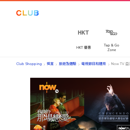
Tap & Go
HKT 優惠
Zone
Club Shopping
獎賞
旅遊及體驗
電視節目和體育
Now TV
Skip
Skip
to
to
the
the
end
beginning
of
of
the
the
images
images
gallery
gallery