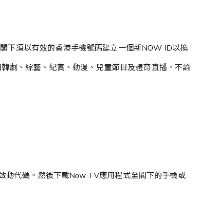
帳戶，閣下須以有效的香港手機號碼建立一個新NOW ID以換
日韓劇、綜藝、紀實、動漫、兒童節目及體育直播。不論
領啟動代碼。然後下載Now TV應用程式至閣下的手機或