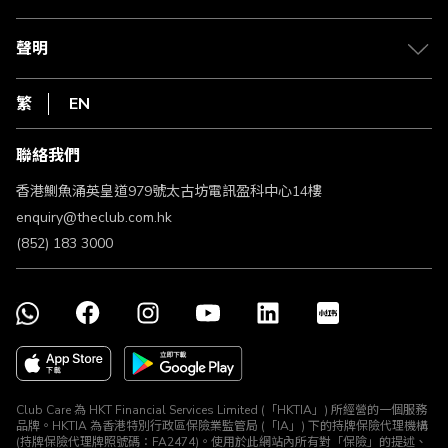
積分兌換
退款政策
csl.
常見問題
1010
聲明
在線客服
網上行
私隱聲明
HKT
繁
EN
使用條款
條款及細則
聯絡我們
不歧視及不騷擾聲明
認可牌照及通告
香港鰂魚涌英皇道979號太古坊電訊盈科中心14樓
enquiry@theclub.com.hk
(852) 183 3000
Club Care 為 HKT Financial Services Limited (「HKTIA」) 所經營的一個服務
品牌。HKTIA 為香港特別行政區保險業監管局 (「IA」) 下的持牌保險代理機構
(持牌保險代理牌照號碼：FA2474)。使用於此網站內所有對「保險」的提述、