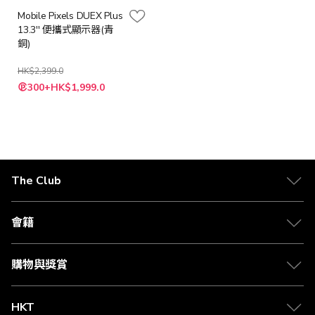
Mobile Pixels DUEX Plus
13.3'' 便攜式顯示器(青
銅)
HK$2,399.0
特
300+HK$1,999.0
殊
價
格
The Club
關於 The Club
合作夥伴
會籍
Citi The Club 信用卡
會籍及專屬禮遇
媒體中心
賺取積分
購物與獎賞
兌換禮遇
物流與配送
Club 積分助手
Club Shopping 商品領取站
HKT