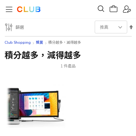
設
篩選
置
Club Shopping
獎賞
積分越多，減得越多
降
積分越多，減得越多
序
1
件產品
方
向