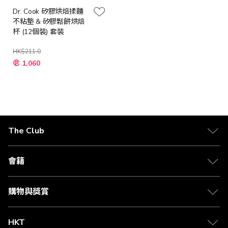
Dr. Cook 矽膠烘焙揉麵
不粘墊 & 矽膠鬆餅烘焙
杯 (12個裝) 套裝
HK$211.0
特
1,060
殊
價
格
The Club
關於 The Club
合作夥伴
會籍
Citi The Club 信用卡
會籍及專屬禮遇
媒體中心
賺取積分
購物與獎賞
兌換禮遇
物流與配送
Club 積分助手
Club Shopping 商品領取站
HKT