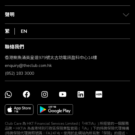
積分兌換
退款政策
csl.
常見問題
1010
聲明
在線客服
網上行
私隱聲明
HKT
繁
EN
使用條款
條款及細則
聯絡我們
不歧視及不騷擾聲明
認可牌照及通告
香港鰂魚涌英皇道979號太古坊電訊盈科中心14樓
enquiry@theclub.com.hk
(852) 183 3000
Club Care 為 HKT Financial Services Limited (「HKTIA」) 所經營的一個服務
品牌。HKTIA 為香港特別行政區保險業監管局 (「IA」) 下的持牌保險代理機構
(持牌保險代理牌照號碼：FA2474)。使用於此網站內所有對「保險」的提述、