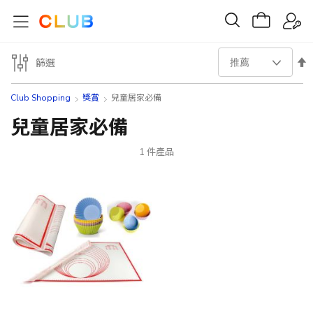
設
篩選
置
Club Shopping
獎賞
兒童居家必備
降
兒童居家必備
序
1
件產品
方
向