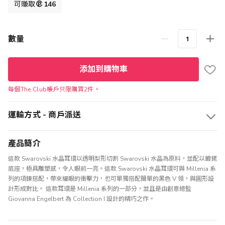
格
可賺取
146
數量
添加到購物車
每個The Club帳戶只限購買2件。
運輸方式 - 商戶派送
產品簡介
這款 Swarovski 水晶耳環以透明梨形切割 Swarovski 水晶為原料，並配以鍍銠
底座，極具雕塑感，令人眼前一亮。這款 Swarovski 水晶耳環可與 Millenia 系
列的項鍊搭配，帶來耀眼的衝擊力，也可單獨搭配簡單的黑色 V 領，與圓形設
計形成對比。 這款耳環是 Millenia 系列的一部分，並且是由創意總監
Giovanna Engelbert 為 Collection I 設計的精巧之作。