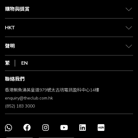
會籍及專屬禮遇
媒體中心
賺取積分
購物與獎賞
兌換禮遇
物流與配送
Club 積分助手
Club Shopping 商品領取站
HKT
積分兌換
退款政策
csl.
常見問題
1010
聲明
在線客服
網上行
私隱聲明
HKT
繁
EN
使用條款
條款及細則
聯絡我們
不歧視及不騷擾聲明
認可牌照及通告
香港鰂魚涌英皇道979號太古坊電訊盈科中心14樓
enquiry@theclub.com.hk
(852) 183 3000