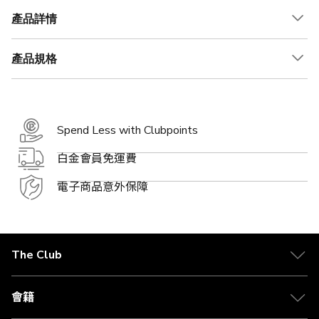
產品詳情
產品規格
Spend Less with Clubpoints
白金會員免運費
電子商品意外保障
The Club
關於 The Club
合作夥伴
會籍
Citi The Club 信用卡