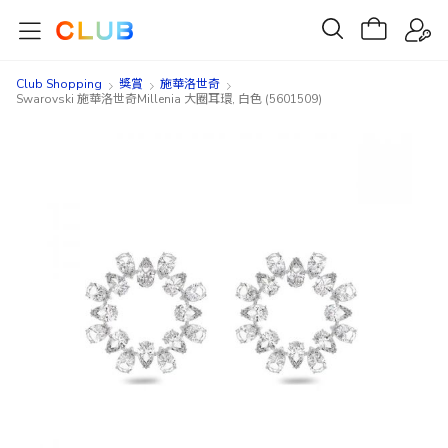
Club Shopping
獎賞
施華洛世奇
Swarovski 施華洛世奇Millenia 大圈耳環, 白色 (5601509)
Skip
Skip
to
to
the
the
end
beginning
of
of
the
the
images
images
gallery
gallery