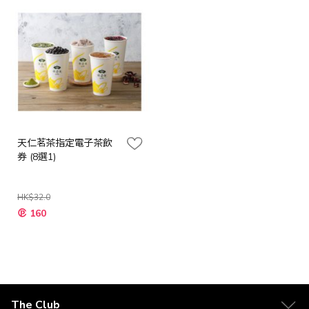
天仁茗茶指定電子茶飲
券 (8選1)
HK$32.0
特
160
殊
價
格
The Club