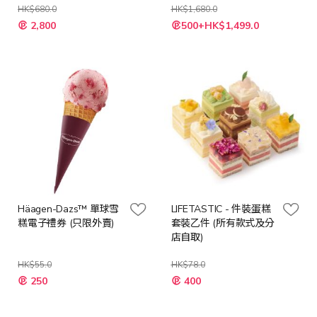
HK$680.0
HK$1,680.0
特
特
2,800
500+HK$1,499.0
殊
殊
價
價
格
格
Häagen-Dazs™ 單球雪
LIFETASTIC - 件裝蛋糕
糕電子禮券 (只限外賣)
套裝乙件 (所有款式及分
店自取)
HK$55.0
HK$78.0
特
特
250
400
殊
殊
價
價
格
格