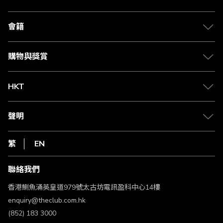
關於 The Club
合作夥伴
會籍
Citi The Club 信用卡
會籍及專屬禮遇
媒體中心
賺取積分
購物與獎賞
兌換禮遇
物流與配送
Club 積分助手
Club Shopping 商品領取站
HKT
積分兌換
退款政策
csl.
常見問題
1010
聲明
在線客服
網上行
私隱聲明
HKT
繁
EN
使用條款
條款及細則
聯絡我們
不歧視及不騷擾聲明
認可牌照及通告
香港鰂魚涌英皇道979號太古坊電訊盈科中心14樓
enquiry@theclub.com.hk
(852) 183 3000