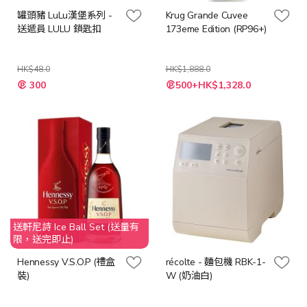
罐頭豬 LuLu漢堡系列 -
Krug Grande Cuvee
送遞員 LULU 鎖匙扣
173eme Edition (RP96+)
HK$48.0
HK$1,888.0
特
特
300
500+HK$1,328.0
殊
殊
價
價
格
格
送軒尼詩 Ice Ball Set (送量有
限，送完即止)
Hennessy V.S.O.P (禮盒
récolte - 麵包機 RBK-1-
裝)
W (奶油白)