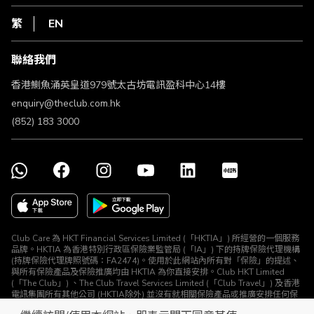
網上行
私隱聲明
HKT
繁
EN
使用條款
條款及細則
聯絡我們
不歧視及不騷擾聲明
認可牌照及通告
香港鰂魚涌英皇道979號太古坊電訊盈科中心14樓
enquiry@theclub.com.hk
(852) 183 3000
Club Care 為 HKT Financial Services Limited (「HKTIA」) 所經營的一個服務
品牌。HKTIA 為香港特別行政區保險業監管局 (「IA」) 下的持牌保險代理機構
(持牌保險代理牌照號碼：FA2474)。使用於此網站內所有對「保險」的提述、
與所有保險產品及保險推廣均由 HKTIA 為你直接安排。Club HKT Limited
(「The Club」) 、The Club Travel Services Limited (「Club Travel」) 及香港
電訊集團所有其他公司 (HKTIA除外) 並沒有就相關保險產品或推廣安排任何保
險合約或進行其他受規管活動 (定義見《保險業條例》)。