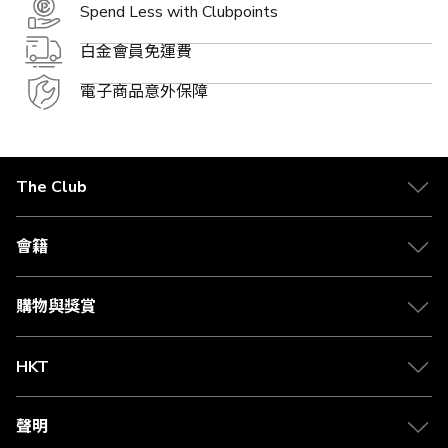
Spend Less with Clubpoints
白金會員免運費
電子商品意外保障
The Club
關於 The Club
合作夥伴
會籍
Citi The Club 信用卡
會籍及專屬禮遇
媒體中心
賺取積分
購物與獎賞
兌換禮遇
物流與配送
Club 積分助手
Club Shopping 商品領取站
HKT
積分兌換
退款政策
csl.
常見問題
1010
聲明
在線客服