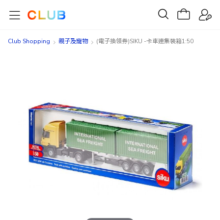
Club Shopping
親子及寵物
(電子換領券)SIKU -卡車連集裝箱1:50
Skip
Skip
to
to
the
the
end
beginning
of
of
the
the
images
images
gallery
gallery