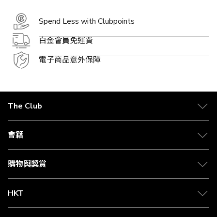
Spend Less with Clubpoints
白金會員免運費
電子商品意外保障
The Club
關於 The Club
合作夥伴
會籍
Citi The Club 信用卡
會籍及專屬禮遇
媒體中心
賺取積分
購物與獎賞
兌換禮遇
物流與配送
Club 積分助手
Club Shopping 商品領取站
HKT
積分兌換
退款政策
csl.
常見問題