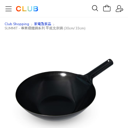
Club Shopping
家電及家品
SUMMIT - 專業級鐵鍋系列 平底北京鍋 (30cm/ 33cm)
Skip
Skip
to
to
the
the
end
beginning
of
of
the
the
images
images
gallery
gallery