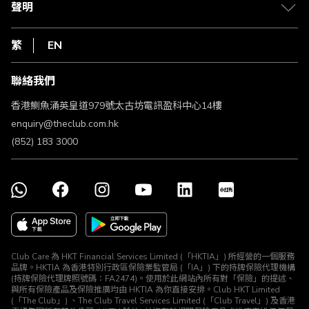
1010
聲明
在線客服
網上行
私隱聲明
HKT
繁
EN
使用條款
條款及細則
聯絡我們
不歧視及不騷擾聲明
認可牌照及通告
香港鰂魚涌英皇道979號太古坊電訊盈科中心14樓
enquiry@theclub.com.hk
(852) 183 3000
Club Care 為 HKT Financial Services Limited (「HKTIA」) 所經營的一個服務
品牌。HKTIA 為香港特別行政區保險業監管局 (「IA」) 下的持牌保險代理機構
(持牌保險代理牌照號碼：FA2474)。使用於此網站內所有對「保險」的提述、
與所有保險產品及保險推廣均由 HKTIA 為你直接安排。Club HKT Limited
(「The Club」) 、The Club Travel Services Limited (「Club Travel」) 及香港