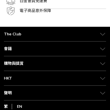
白金會員免運費
電子商品意外保障
The Club
關於 The Club
合作夥伴
會籍
Citi The Club 信用卡
會籍及專屬禮遇
媒體中心
賺取積分
購物與獎賞
兌換禮遇
物流與配送
Club 積分助手
Club Shopping 商品領取站
HKT
積分兌換
退款政策
csl.
常見問題
1010
聲明
在線客服
網上行
私隱聲明
HKT
繁
EN
使用條款