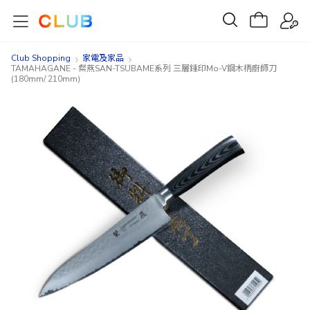
Club Shopping
家電及家品
TAMAHAGANE - 粲燕SAN-TSUBAME系列 三層錘印Mo-V鋼木柄廚師刀
(180mm/ 210mm)
Skip
Skip
to
to
the
the
end
beginning
of
of
the
the
images
images
gallery
gallery