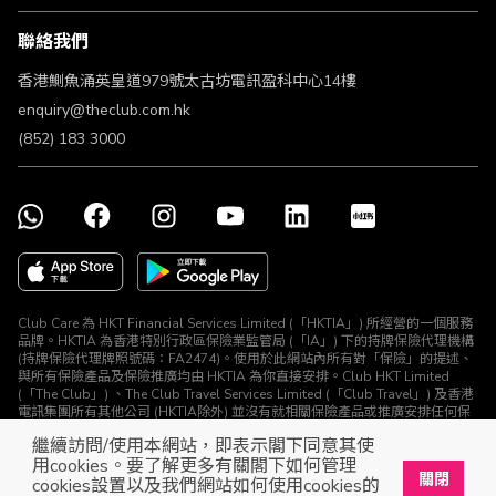
條款及細則
聯絡我們
不歧視及不騷擾聲明
認可牌照及通告
香港鰂魚涌英皇道979號太古坊電訊盈科中心14樓
enquiry@theclub.com.hk
(852) 183 3000
Club Care 為 HKT Financial Services Limited (「HKTIA」) 所經營的一個服務
品牌。HKTIA 為香港特別行政區保險業監管局 (「IA」) 下的持牌保險代理機構
(持牌保險代理牌照號碼：FA2474)。使用於此網站內所有對「保險」的提述、
與所有保險產品及保險推廣均由 HKTIA 為你直接安排。Club HKT Limited
(「The Club」) 、The Club Travel Services Limited (「Club Travel」) 及香港
電訊集團所有其他公司 (HKTIA除外) 並沒有就相關保險產品或推廣安排任何保
險合約或進行其他受規管活動 (定義見《保險業條例》)。
繼續訪問/使用本網站，即表示閣下同意其使
© The Club 2026. 保留所有權利
用cookies。要了解更多有關閣下如何管理
關閉
cookies設置以及我們網站如何使用cookies的
立即下載The Club手機app