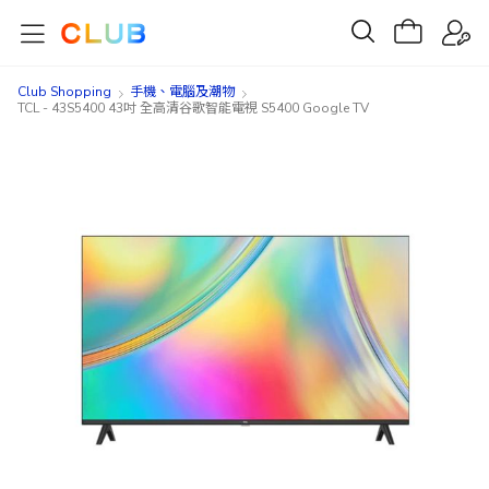
Club Shopping
手機、電腦及潮物
TCL - 43S5400 43吋 全高清谷歌智能電視 S5400 Google TV
Skip
Skip
to
to
the
the
end
beginning
of
of
the
the
images
images
gallery
gallery