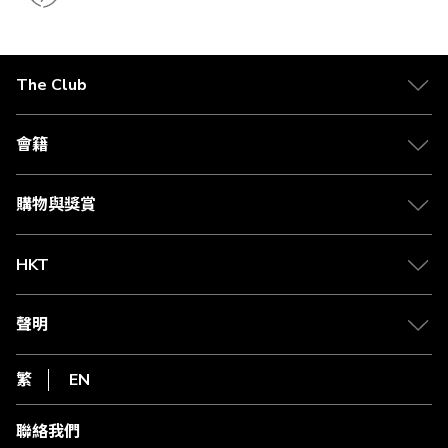
The Club
關於 The Club
合作夥伴
會籍
Citi The Club 信用卡
會籍及專屬禮遇
媒體中心
賺取積分
購物與獎賞
兌換禮遇
物流與配送
Club 積分助手
Club Shopping 商品領取站
HKT
積分兌換
退款政策
csl.
常見問題
1010
聲明
在線客服
網上行
私隱聲明
HKT
繁
EN
使用條款
條款及細則
聯絡我們
不歧視及不騷擾聲明