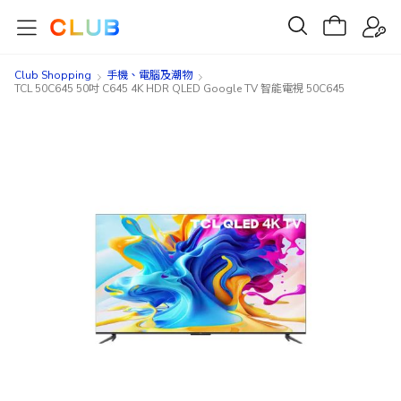
Club Shopping
手機、電腦及潮物
TCL 50C645 50吋 C645 4K HDR QLED Google TV 智能電視 50C645
Skip
Skip
to
to
the
the
end
beginning
of
of
the
the
images
images
gallery
gallery