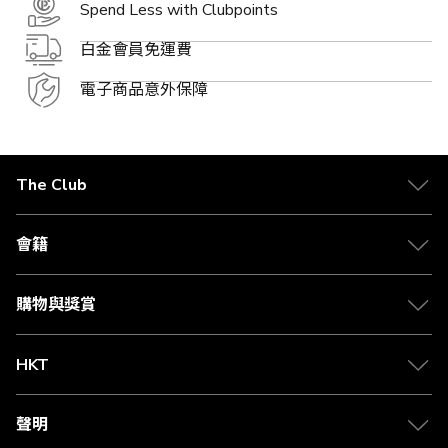
Spend Less with Clubpoints
白金會員免運費
電子商品意外保障
The Club
關於 The Club
合作夥伴
會籍
Citi The Club 信用卡
會籍及專屬禮遇
媒體中心
賺取積分
購物與獎賞
兌換禮遇
物流與配送
Club 積分助手
Club Shopping 商品領取站
HKT
積分兌換
退款政策
csl.
常見問題
1010
聲明
在線客服
網上行