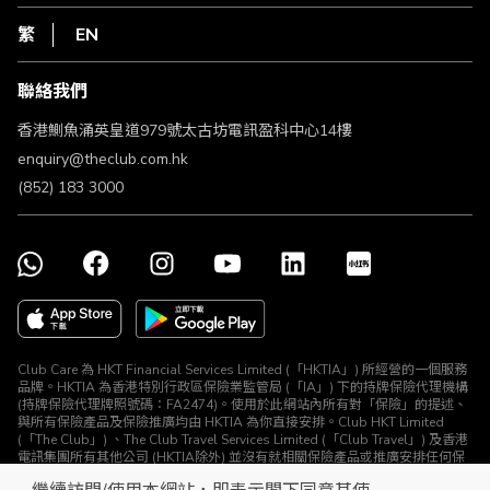
私隱聲明
HKT
繁
EN
使用條款
條款及細則
聯絡我們
不歧視及不騷擾聲明
認可牌照及通告
香港鰂魚涌英皇道979號太古坊電訊盈科中心14樓
enquiry@theclub.com.hk
(852) 183 3000
Club Care 為 HKT Financial Services Limited (「HKTIA」) 所經營的一個服務
品牌。HKTIA 為香港特別行政區保險業監管局 (「IA」) 下的持牌保險代理機構
(持牌保險代理牌照號碼：FA2474)。使用於此網站內所有對「保險」的提述、
與所有保險產品及保險推廣均由 HKTIA 為你直接安排。Club HKT Limited
(「The Club」) 、The Club Travel Services Limited (「Club Travel」) 及香港
電訊集團所有其他公司 (HKTIA除外) 並沒有就相關保險產品或推廣安排任何保
險合約或進行其他受規管活動 (定義見《保險業條例》)。