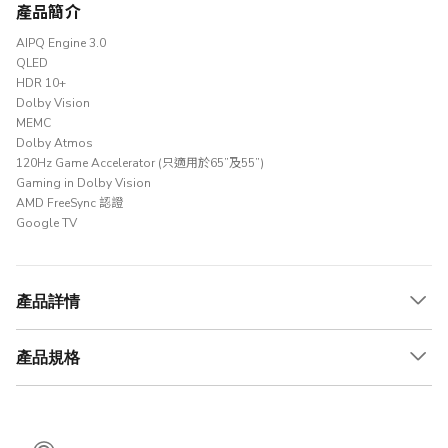
產品簡介
AIPQ Engine 3.0
QLED
HDR 10+
Dolby Vision
MEMC
Dolby Atmos
120Hz Game Accelerator (只適用於65”及55”)
Gaming in Dolby Vision
AMD FreeSync 認證
Google TV
產品詳情
產品規格