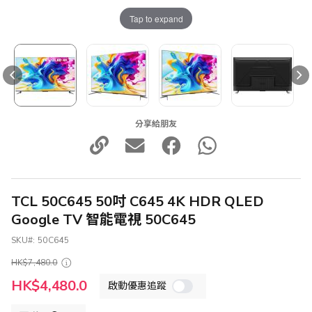
Tap to expand
分享給朋友
TCL 50C645 50吋 C645 4K HDR QLED
Google TV 智能電視 50C645
SKU
50C645
HK$7,480.0
特
HK$4,480.0
啟動優惠追蹤
殊
價