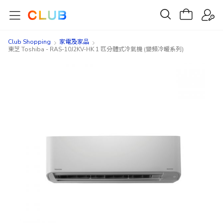
Club Shopping
家電及家品
東芝 Toshiba - RAS-10J2KV-HK 1 匹分體式冷氣機 (變頻冷暖系列)
Skip
Skip
to
to
the
the
end
beginning
of
of
the
the
images
images
gallery
gallery