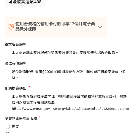
格
可賺取高達
408
使用合資格的信用卡付款可享12個月電子商
品意外保障
基本安裝服務:
本人需要基本安裝服務並知悉安裝費將會由安裝師傅即場現金收取。
睇位報價服務:
睇位報價服務, 費用$200由師傅即場現金收取。睇位費用可於安裝費中扣
除。
能源標籤通知:
本人得悉在新評級標準下,本型號的能源標籤可能有別於其原來級別，最新
級別以機電工程署網站為準:
https://www.emsd.gov.hk/energylabel/tc/households/rac/select_ac.php
受管制電器除舊服務:
需要