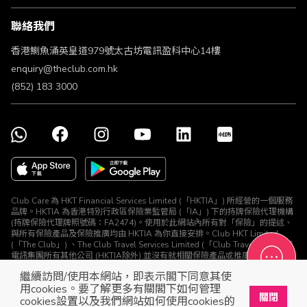
條款及細則
聯絡我們
不歧視及不騷擾聲明
認可牌照及通告
香港鰂魚涌英皇道979號太古坊電訊盈科中心14樓
enquiry@theclub.com.hk
(852) 183 3000
Club Care 為 HKT Financial Services Limited (「HKTIA」) 所經營的一個服務
品牌。HKTIA 為香港特別行政區保險業監管局 (「IA」) 下的持牌保險代理機構
(持牌保險代理牌照號碼：FA2474)。使用於此網站內所有對「保險」的提述、
與所有保險產品及保險推廣均由 HKTIA 為你直接安排。Club HKT Limited
(「The Club」) 、The Club Travel Services Limited (「Club Travel」) 及香港
電訊集團所有其他公司 (HKTIA除外) 並沒有就相關保險產品或推廣安排任何保
險合約或進行其他受規管活動 (定義見《保險業條例》)。
繼續訪問/使用本網站，即表示閣下同意其使
© The Club 2026. 保留所有權利
用cookies。要了解更多有關閣下如何管理
關閉
cookies設置以及我們網站如何使用cookies的
立即下載The Club手機app