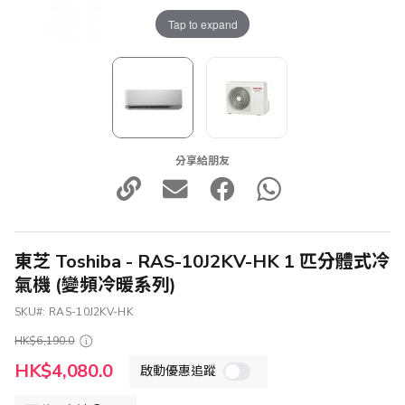
Tap to expand
分享給朋友
東芝 Toshiba - RAS-10J2KV-HK 1 匹分體式冷
氣機 (變頻冷暖系列)
SKU
RAS-10J2KV-HK
HK$6,190.0
特
HK$4,080.0
啟動優惠追蹤
殊
價