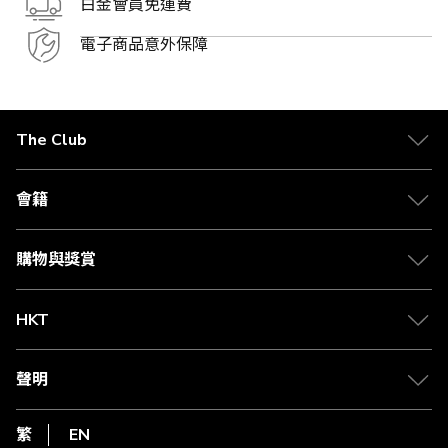
白金會員免運費
電子商品意外保障
The Club
關於 The Club
合作夥伴
會籍
Citi The Club 信用卡
會籍及專屬禮遇
媒體中心
賺取積分
購物與獎賞
兌換禮遇
物流與配送
Club 積分助手
Club Shopping 商品領取站
HKT
積分兌換
退款政策
csl.
常見問題
1010
聲明
在線客服
網上行
私隱聲明
HKT
繁
EN
使用條款