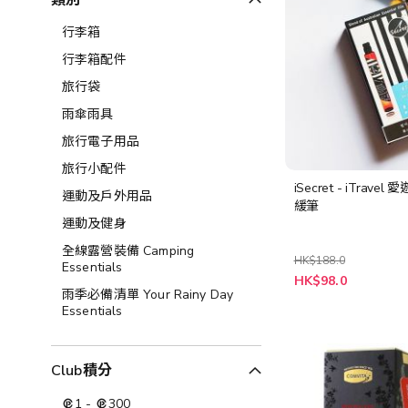
類別
行李箱
行李箱配件
旅行袋
雨傘雨具
旅行電子用品
旅行小配件
iSecret - iTravel
運動及戶外用品
緩筆
運動及健身
全線露營裝備 Camping
HK$188.0
Essentials
特
HK$98.0
殊
雨季必備清單 Your Rainy Day
價
Essentials
格
Club積分
1
-
300