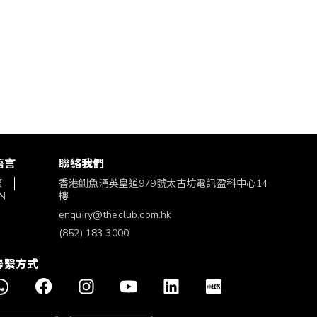
語言
聯絡我們
繁
香港鰂魚涌英皇道979號太古坊電訊盈科中心14
N
樓
enquiry@theclub.com.hk
(852) 183 3000
聯繫方式