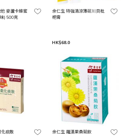
 康維他 麥蘆卡蜂蜜
余仁生 特強清涼薄荷川貝枇
) 500克
杷膏
HK$68.0
猴棗化痰散
余仁生 羅漢果桑菊飲