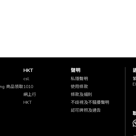
賞
HKT
聲明
csl.
私隱聲明
E
ping 商品領取
1010
使用條款
網上行
條款及細則
HKT
不歧視及不騷擾聲明
認可牌照及通告