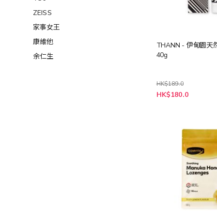
ZEISS
家事女王
康維他
THANN - 伊甸園
40g
余仁生
HK$189.0
特
HK$180.0
殊
價
格