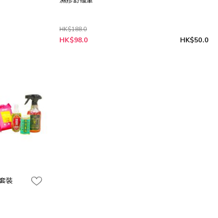
濕疹舒緩筆
HK$188.0
特
HK$98.0
HK$50.0
殊
價
格
蝨套裝