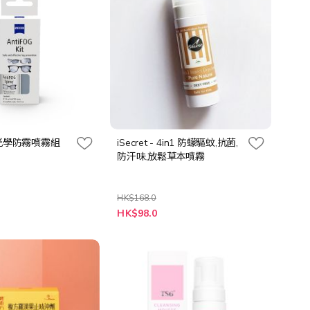
業光學防霧噴霧組
iSecret - 4in1 防蠓驅蚊,抗菌,
防汗味,放鬆草本噴霧
HK$168.0
特
HK$98.0
殊
價
格