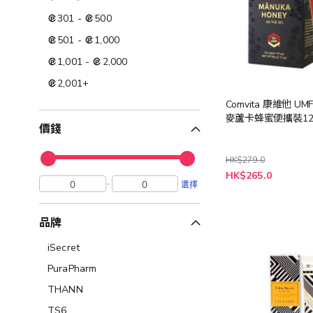
301
-
500
501
-
1,000
1,001
-
2,000
2,001
+
Comvita 康維他 UM
麥蘆卡蜂蜜便攜裝1
價錢
HK$279.0
特
HK$265.0
殊
-
選擇
價
格
品牌
iSecret
PuraPharm
THANN
TS6