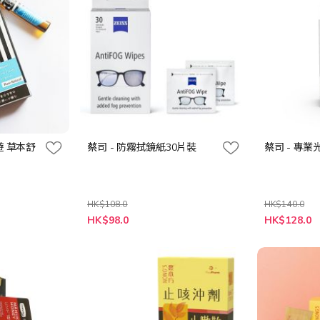
 愛遊 草本舒
蔡司 - 防霧拭鏡紙30片裝
蔡司 - 專
HK$108.0
HK$140.0
特
特
HK$98.0
HK$128.0
殊
殊
價
價
格
格