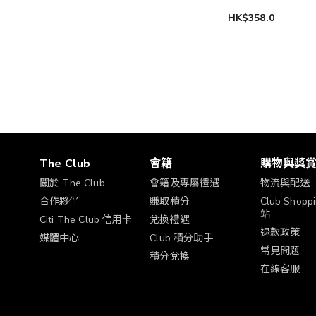
HK$358.0
The Club
會籍
購物與獎
關於 The Club
會籍及專屬禮遇
物流與配送
合作夥伴
賺取積分
Club Shop
站
Citi The Club 信用卡
兌換禮遇
退款政策
媒體中心
Club 積分助手
常見問題
積分兌換
在線客服