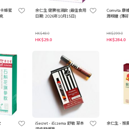
麥蘆卡蜂蜜
余仁生 健脾祛濕飲 (最佳食用
Comvita
0克
日期: 2026年10月15日)
潤喉糖 (薄荷味
HK$48.0
HK$299.0
特
特
HK$29.0
HK$284.0
殊
殊
價
價
格
格
飲
iSecret - iEczema 舒敏 草本
余仁生 - 