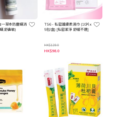
- 三合一草本防塵蟎消
TS6 - 私密護膚柔濕巾 (10片x
蟎,舒鼻敏)
5包/盒) [私密潔淨 舒緩不適]
HK$128.0
特
HK$98.0
殊
價
格