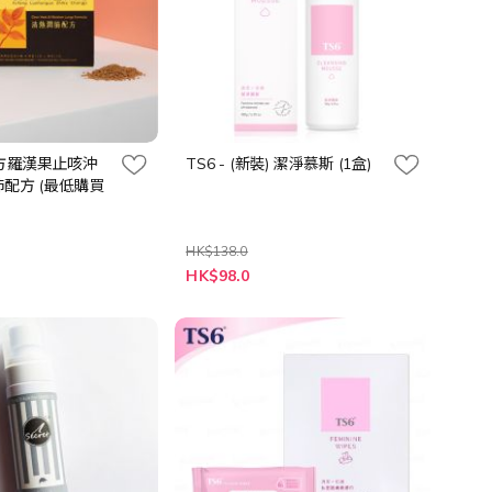
方羅漢果止咳沖
TS6 - (新裝) 潔淨慕斯 (1盒)
肺配方 (最低購買
HK$138.0
特
HK$98.0
殊
價
格