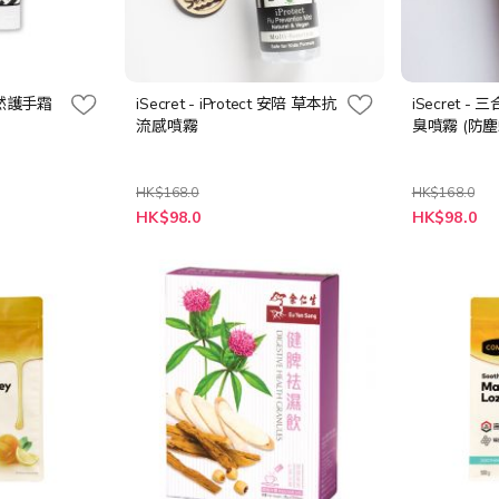
天然護手霜
iSecret - iProtect 安陪 草本抗
iSecret 
流感噴霧
臭噴霧 (防塵
HK$168.0
HK$168.0
特
特
HK$98.0
HK$98.0
殊
殊
價
價
格
格