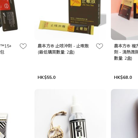
F™15+
農本方® 止咳沖劑 - 止嗽散
農本方® 複
2包
(最低購買數量: 2盒)
劑 - 清熱潤
數量: 2盒)
HK$55.0
HK$68.0