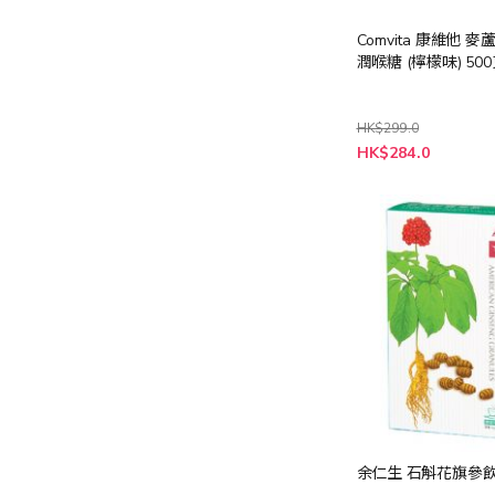
Comvita 康維他 
潤喉糖 (檸檬味) 50
HK$299.0
特
HK$284.0
殊
價
格
余仁生 石斛花旗參