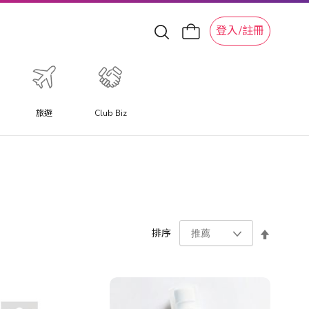
登入/註冊
旅遊
Club Biz
設
排序
置
降
序
方
向