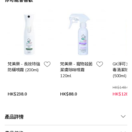
你可能會喜歡
梵美樂 - 長效特強
梵美樂 - 寵物殺菌
GK淨可立 
防蟎噴霧 (200ml)
潔膚除味噴霧
毒清潔除
120ml
(500ml)
HK$148.0
特
HK$238.0
HK$88.0
HK$128.0
殊
價
格
產品詳情