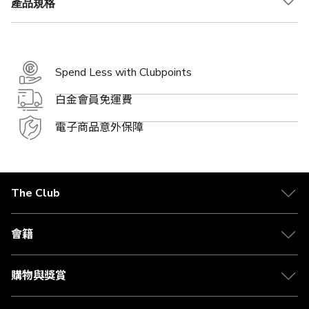
產品規格
Spend Less with Clubpoints
白金會員免運費
電子商品意外保障
The Club
關於 The Club
合作夥伴
會籍
Citi The Club 信用卡
會籍及專屬禮遇
媒體中心
賺取積分
購物與獎賞
兌換禮遇
物流與配送