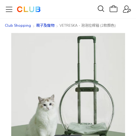
Club Shopping
親子及寵物
VETRESKA - 泡泡拉桿箱 (2款顏色)
Skip
Skip
to
to
the
the
end
beginning
of
of
the
the
images
images
gallery
gallery