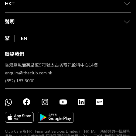
Club 積分助手
Club Shopping 商品領取站
HKT
積分兌換
退款政策
csl.
常見問題
1010
聲明
在線客服
網上行
私隱聲明
HKT
繁
EN
使用條款
條款及細則
聯絡我們
不歧視及不騷擾聲明
認可牌照及通告
香港鰂魚涌英皇道979號太古坊電訊盈科中心14樓
enquiry@theclub.com.hk
(852) 183 3000
Club Care 為 HKT Financial Services Limited (「HKTIA」) 所經營的一個服務