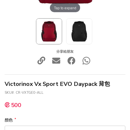
Tap to expand
分享給朋友
Victorinox Vx Sport EVO Daypack 背包
SKU
CR-VXTGE0-ALL
500
顏色