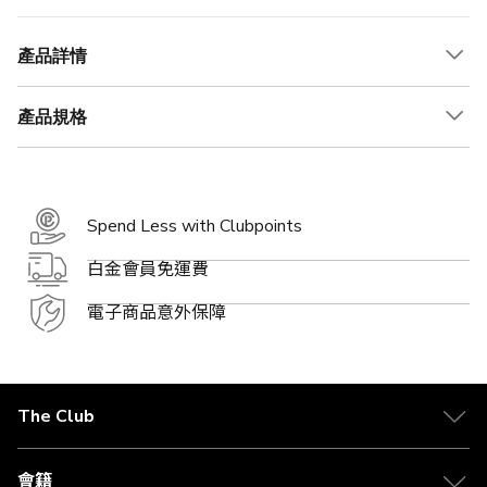
產品詳情
產品規格
Spend Less with Clubpoints
白金會員免運費
電子商品意外保障
The Club
關於 The Club
合作夥伴
會籍