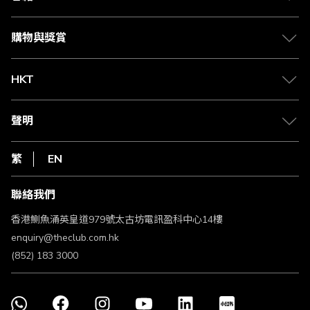
Citi The Club 信用卡
會籍及專屬禮遇
媒體中心
賺取積分
購物與獎賞
兌換禮遇
物流與配送
Club 積分助手
Club Shopping 商品領取站
HKT
積分兌換
退款政策
csl.
常見問題
1010
聲明
在線客服
網上行
私隱聲明
HKT
繁
EN
使用條款
條款及細則
聯絡我們
不歧視及不騷擾聲明
認可牌照及通告
香港鰂魚涌英皇道979號太古坊電訊盈科中心14樓
enquiry@theclub.com.hk
(852) 183 3000