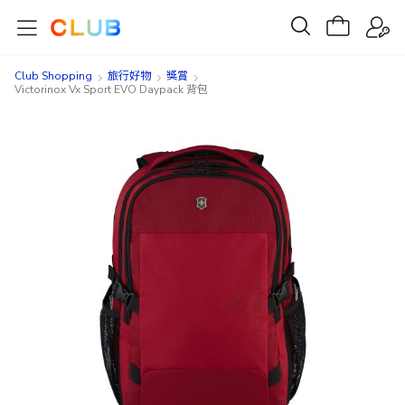
Club Shopping
旅行好物
獎賞
Victorinox Vx Sport EVO Daypack 背包
Skip
Skip
to
to
the
the
end
beginning
of
of
the
the
images
images
gallery
gallery