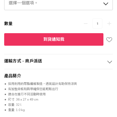
數量
到貨通知我
運輸方式 - 商戶派送
產品簡介
採用耐用的聚酯纖維製造，透氣設計有助保持涼爽
有加墊背板和肩帶確保您能輕鬆出行
適合在進行不同活動時使用
尺寸: 36 x 27 x 49 cm
容量: 32 l
重量: 1.0 kg