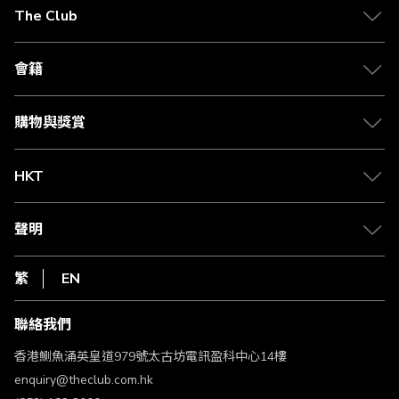
在
The Club
閱
關於 The Club
讀
合作夥伴
會籍
頁
Citi The Club 信用卡
會籍及專屬禮遇
媒體中心
賺取積分
購物與獎賞
兌換禮遇
物流與配送
Club 積分助手
Club Shopping 商品領取站
HKT
積分兌換
退款政策
csl.
常見問題
1010
聲明
在線客服
網上行
私隱聲明
HKT
繁
EN
使用條款
條款及細則
聯絡我們
不歧視及不騷擾聲明
認可牌照及通告
香港鰂魚涌英皇道979號太古坊電訊盈科中心14樓
enquiry@theclub.com.hk