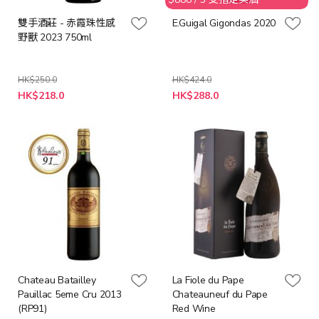
雙手酒莊 - 赤霞珠性感
E.Guigal Gigondas 2020
野獸 2023 750ml
HK$250.0
HK$424.0
特
特
HK$218.0
HK$288.0
殊
殊
價
價
格
格
Chateau Batailley
La Fiole du Pape
Pauillac 5eme Cru 2013
Chateauneuf du Pape
(RP91)
Red Wine