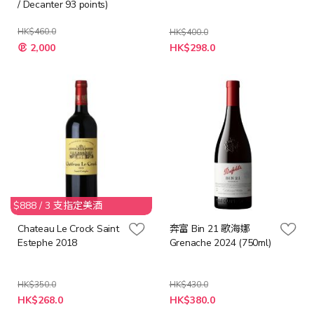
/ Decanter 93 points)
HK$460.0
HK$400.0
特
特
2,000
HK$298.0
殊
殊
價
價
格
格
$888 / 3 支指定美酒
Chateau Le Crock Saint
奔富 Bin 21 歌海娜
Estephe 2018
Grenache 2024 (750ml)
HK$350.0
HK$430.0
特
特
HK$268.0
HK$380.0
殊
殊