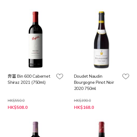
價
價
格
格
奔富 Bin 600 Cabernet
Doudet Naudin
Shiraz 2021 (750ml)
Bourgogne Pinot Noir
2020 750ml
HK$550.0
HK$390.0
特
特
HK$508.0
HK$168.0
殊
殊
價
價
格
格