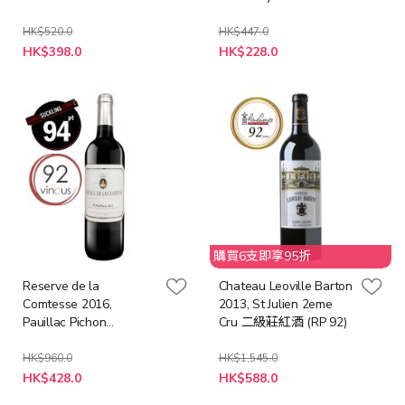
Giscours
HK$520.0
HK$447.0
特
特
HK$398.0
HK$228.0
殊
殊
價
價
格
格
購買6支即享95折
Reserve de la
Chateau Leoville Barton
Comtesse 2016,
2013, St Julien 2eme
Pauillac Pichon
Cru 二級莊紅酒 (RP 92)
Comtesse Lalande 2nd
Wine (JS94)
HK$960.0
HK$1,545.0
特
特
HK$428.0
HK$588.0
殊
殊
價
價