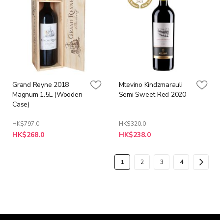
Grand Reyne 2018
Mtevino Kindzmarauli
Magnum 1.5L (Wooden
Semi Sweet Red 2020
Case)
HK$797.0
HK$320.0
特
特
HK$268.0
HK$238.0
殊
殊
價
價
格
格
頁
您
頁
頁
頁
頁
下
1
2
3
4
面
當
面
面
面
面
一
前
步
正