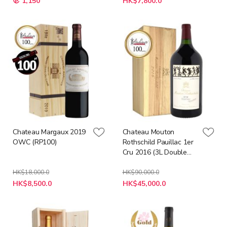
1,150
HK$7,800.0
殊
殊
價
價
格
格
Chateau Margaux 2019
Chateau Mouton
OWC (RP100)
Rothschild Pauillac 1er
Cru 2016 (3L Double
Magnum)(RP100)
HK$18,000.0
HK$90,000.0
特
特
HK$8,500.0
HK$45,000.0
殊
殊
價
價
格
格