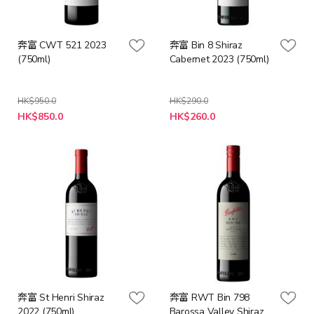
奔富 CWT 521 2023
奔富 Bin 8 Shiraz
(750ml)
Cabernet 2023 (750ml)
HK$950.0
HK$290.0
特
特
HK$850.0
HK$260.0
殊
殊
價
價
格
格
奔富 St Henri Shiraz
奔富 RWT Bin 798
2022 (750ml)
Barossa Valley Shiraz