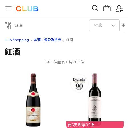
設
篩選
置
Club Shopping
美酒、餐飲及禮券​
紅酒
降
紅酒
序
1
-
60
件產品，共
200
件
方
向
買6支即享95折