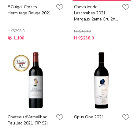
E.Guigal Crozes
Chevalier de
Hermitage Rouge 2021
Lascombes 2021
Margaux 2eme Cru 2nd
Wine (Decanter 90)
HK$298.0
HK$450.0
特
特
1,100
HK$238.0
殊
殊
價
價
格
格
Chateau d'Armailhac
Opus One 2021
Pauillac 2021 (RP 92)