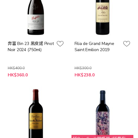
奔富 Bin 23 黑皮諾 Pinot
Filia de Grand Mayne
Noir 2024 (750ml)
Saint Emilion 2019
HK$400.0
HK$300.0
特
特
HK$360.0
HK$238.0
殊
殊
價
價
格
格