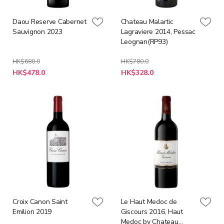
Daou Reserve Cabernet
Chateau Malartic
Sauvignon 2023
Lagraviere 2014, Pessac
Leognan(RP93)
HK$680.0
HK$780.0
特
特
HK$478.0
HK$328.0
殊
殊
價
價
格
格
Croix Canon Saint
Le Haut Medoc de
Emilion 2019
Giscours 2016, Haut
Medoc by Chateau