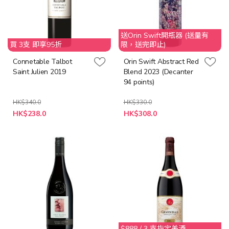
送Orin Swift開瓶器 (送量有
買 3支 即享95折
限，送完即止)
Connetable Talbot
Orin Swift Abstract Red
Saint Julien 2019
Blend 2023 (Decanter
94 points)
HK$340.0
HK$330.0
特
特
HK$238.0
HK$308.0
殊
殊
價
價
格
格
$888 / 3 支指定美酒