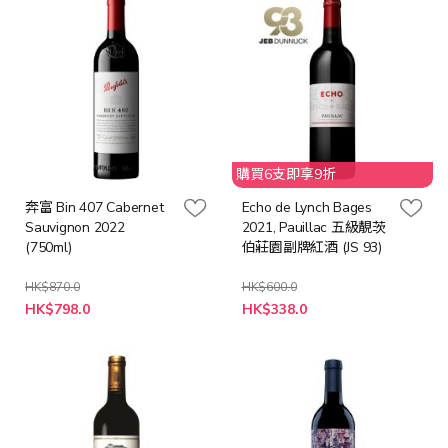
購買6支即享9折
奔富 Bin 407 Cabernet
Echo de Lynch Bages
Sauvignon 2022
2021, Pauillac 五級靚茨
(750ml)
伯莊園副牌紅酒 (JS 93)
HK$870.0
HK$600.0
特
特
HK$798.0
HK$338.0
殊
殊
價
價
格
格