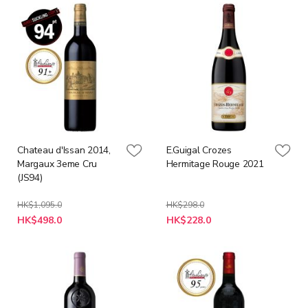
Chateau d'Issan 2014,
E.Guigal Crozes
Margaux 3eme Cru
Hermitage Rouge 2021
(JS94)
HK$1,095.0
HK$298.0
特
特
HK$498.0
HK$228.0
殊
殊
價
價
格
格