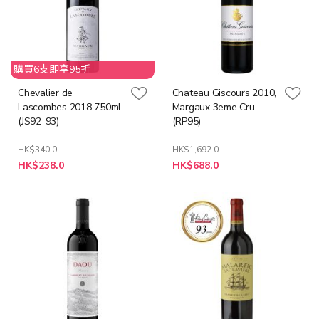
購買6支即享95折
Chevalier de
Chateau Giscours 2010,
Lascombes 2018 750ml
Margaux 3eme Cru
(JS92-93)
(RP95)
HK$340.0
HK$1,692.0
特
特
HK$238.0
HK$688.0
殊
殊
價
價
格
格