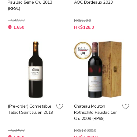
Pauillac 5eme Cru 2013
AOC Bordeaux 2023
(RP91)
HK$890.0
HK$250.0
特
特
1,650
HK$128.0
殊
殊
價
價
格
格
(Pre-order) Connetable
Chateau Mouton
Talbot Saint Julien 2019
Rothschild Pauillac 1er
Cru 2009 (RP99)
HK$340.0
HK$18,000.0
特
特