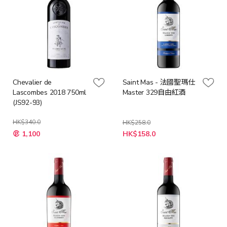
Chevalier de
Saint Mas - 法國聖瑪仕
Lascombes 2018 750ml
Master 329自由紅酒
(JS92-93)
HK$340.0
HK$258.0
特
特
1,100
HK$158.0
殊
殊
價
價
格
格