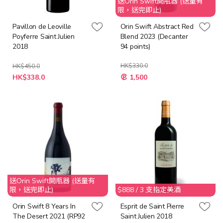
送Orin Swift開瓶器 (送量有
限，送完即止)
Pavillon de Leoville
Orin Swift Abstract Red
Poyferre Saint Julien
Blend 2023 (Decanter
2018
94 points)
HK$330.0
HK$450.0
特
特
HK$338.0
1,500
殊
殊
價
價
格
格
送Orin Swift開瓶器 (送量有
限，送完即止)
$888 / 3 支指定美酒
Orin Swift 8 Years In
Esprit de Saint Pierre
The Desert 2021 (RP92
Saint Julien 2018