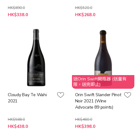
HK$890.0
HK$520.0
特
特
HK$338.0
HK$268.0
殊
殊
價
價
格
格
送Orin Swift開瓶器 (送量有
限，送完即止)
Cloudy Bay Te Wahi
Orin Swift Slander Pinot
2021
Noir 2021 (Wine
Advocate 89 points)
HK$588.0
HK$460.0
特
特
HK$438.0
HK$398.0
殊
殊
價
價
格
格