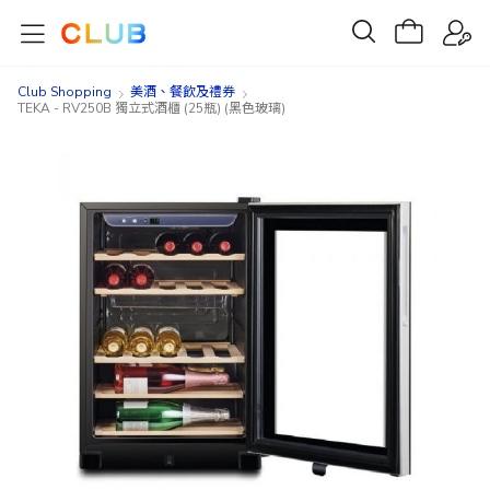
Club Shopping
美酒、餐飲及禮券​
TEKA - RV250B 獨立式酒櫃 (25瓶) (黑色玻璃)
Skip
Skip
to
to
the
the
end
beginning
of
of
the
the
images
images
gallery
gallery