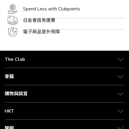
Spend Less with Clubpoints
白金會員免運費
電子商品意外保障
The Club
關於 The Club
合作夥伴
會籍
Citi The Club 信用卡
會籍及專屬禮遇
媒體中心
賺取積分
購物與獎賞
兌換禮遇
物流與配送
Club 積分助手
Club Shopping 商品領取站
HKT
積分兌換
退款政策
csl.
常見問題
1010
聲明