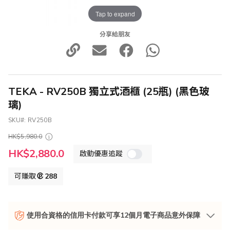
Tap to expand
分享給朋友
TEKA - RV250B 獨立式酒櫃 (25瓶) (黑色玻
璃)
SKU
RV250B
HK$5,980.0
特
HK$2,880.0
啟動優惠追蹤
殊
價
格
可賺取
288
使用合資格的信用卡付款可享12個月電子商品意外保障