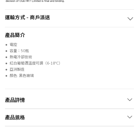
運輸方式 - 商戶派送
產品簡介
電控
容量：50瓶
熱電冷卻技術
紅白葡萄酒溫度可調（6-18ºC）
亞洲製造
顏色: 黑色玻璃
產品詳情
產品規格