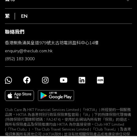
在線客服
網上行
私隱聲明
HKT
繁
EN
使用條款
條款及細則
聯絡我們
不歧視及不騷擾聲明
認可牌照及通告
香港鰂魚涌英皇道979號太古坊電訊盈科中心14樓
enquiry@theclub.com.hk
(852) 183 3000
Club Care 為 HKT Financial Services Limited (「HKTIA」) 所經營的一個服務
品牌。HKTIA 為香港特別行政區保險業監管局 (「IA」) 下的持牌保險代理機構
(持牌保險代理牌照號碼：FA2474)。使用於此網站內所有對「保險」的提述、
與所有保險產品及保險推廣均由 HKTIA 為你直接安排。Club HKT Limited
(「The Club」) 、The Club Travel Services Limited (「Club Travel」) 及香港
電訊集團所有其他公司 (HKTIA除外) 並沒有就相關保險產品或推廣安排任何保