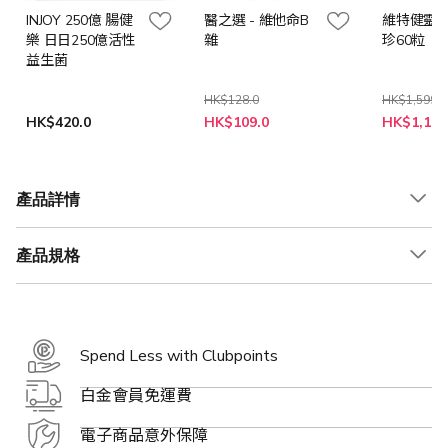
INJOY 250億 腸健
醫之選 - 維他命B
維特健靈 -
樂 日日250億活性
雜
珍60粒
益生菌
HK$128.0
HK$1,599.0
特
特
HK$420.0
HK$109.0
HK$1,159
殊
殊
價
價
格
格
產品詳情
產品規格
Spend Less with Clubpoints
白金會員免運費
電子商品意外保障