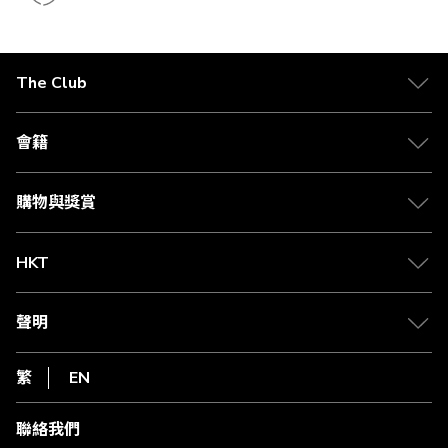
The Club
關於 The Club
合作夥伴
會籍
Citi The Club 信用卡
會籍及專屬禮遇
媒體中心
賺取積分
購物與獎賞
兌換禮遇
物流與配送
Club 積分助手
Club Shopping 商品領取站
HKT
積分兌換
退款政策
csl.
常見問題
1010
聲明
在線客服
網上行
私隱聲明
HKT
繁
EN
使用條款
條款及細則
聯絡我們
不歧視及不騷擾聲明