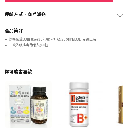
運輸方式 - 商戶派送
產品簡介
舒暢感受B3益生菌(30包裝) - 升級版50億個B3比菲德氏菌
一錠入眠排毒助眠丸(60粒)
你可能會喜歡