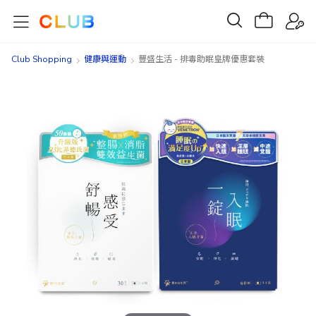
Club Shopping
健康與運動
豐盛生活 - 排毒助眠皇牌優惠套裝
Skip
Skip
to
to
the
the
end
beginning
of
of
the
the
images
images
gallery
gallery