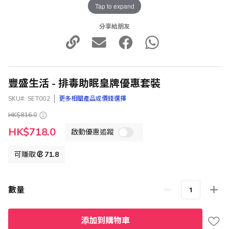
Tap to expand
分享給朋友
豐盛生活 - 排毒助眠皇牌優惠套裝
SKU
SET002
更多相關產品或價錢選擇
HK$816.0
特
HK$718.0
啟動優惠追蹤
殊
價
格
可賺取
71.8
數量
添加到購物車