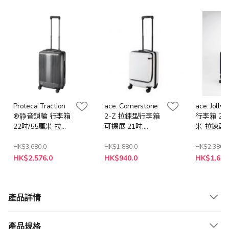
Proteca Traction
ace. Cornerstone
ace. Joll
®静音鎖輪 行李箱
2-Z 拉鍊型行李箱
行李箱 21吋/54厘
22吋/55厘米 拉鍊
可擴展 21吋,
米 拉鍊型, 
型 Silver Hairline
34/38升容量 - 白
(黑色/卡其
色
紅色)
HK$3,680.0
HK$1,880.0
HK$2,380.0
特
特
HK$2,576.0
HK$940.0
HK$1,666
殊
殊
價
價
格
格
產品詳情
產品規格