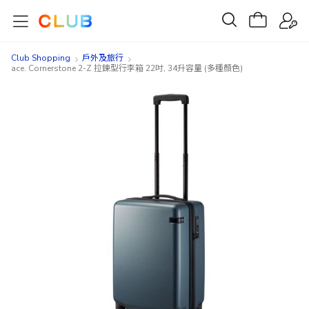
Club Shopping
戶外及旅行
ace. Cornerstone 2-Z 拉鍊型行李箱 22吋, 34升容量 (多種顏色)
Skip
Skip
to
to
the
the
end
beginning
of
of
the
the
images
images
gallery
gallery