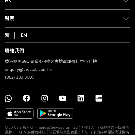
HKT
積分兌換
退款政策
csl.
常見問題
1010
聲明
在線客服
網上行
私隱聲明
HKT
繁
EN
使用條款
條款及細則
聯絡我們
不歧視及不騷擾聲明
認可牌照及通告
香港鰂魚涌英皇道979號太古坊電訊盈科中心14樓
enquiry@theclub.com.hk
(852) 183 3000
Club Care 為 HKT Financial Services Limited (「HKTIA」) 所經營的一個服務
品牌。HKTIA 為香港特別行政區保險業監管局 (「IA」) 下的持牌保險代理機構