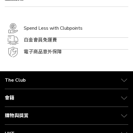
Spend Less with Clubpoints
白金會員免運費
電子商品意外保障
The Club
關於 The Club
合作夥伴
會籍
Citi The Club 信用卡
會籍及專屬禮遇
媒體中心
賺取積分
購物與獎賞
兌換禮遇
物流與配送
Club 積分助手
Club Shopping 商品領取站