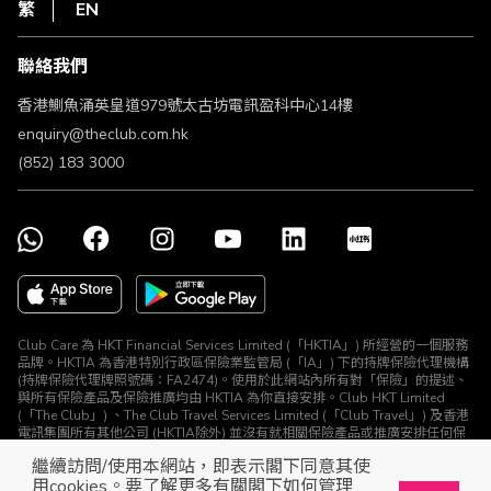
HKT
繁
EN
使用條款
條款及細則
聯絡我們
不歧視及不騷擾聲明
認可牌照及通告
香港鰂魚涌英皇道979號太古坊電訊盈科中心14樓
enquiry@theclub.com.hk
(852) 183 3000
Club Care 為 HKT Financial Services Limited (「HKTIA」) 所經營的一個服務
品牌。HKTIA 為香港特別行政區保險業監管局 (「IA」) 下的持牌保險代理機構
(持牌保險代理牌照號碼：FA2474)。使用於此網站內所有對「保險」的提述、
與所有保險產品及保險推廣均由 HKTIA 為你直接安排。Club HKT Limited
(「The Club」) 、The Club Travel Services Limited (「Club Travel」) 及香港
電訊集團所有其他公司 (HKTIA除外) 並沒有就相關保險產品或推廣安排任何保
險合約或進行其他受規管活動 (定義見《保險業條例》)。
繼續訪問/使用本網站，即表示閣下同意其使
© The Club 2026. 保留所有權利
用cookies。要了解更多有關閣下如何管理