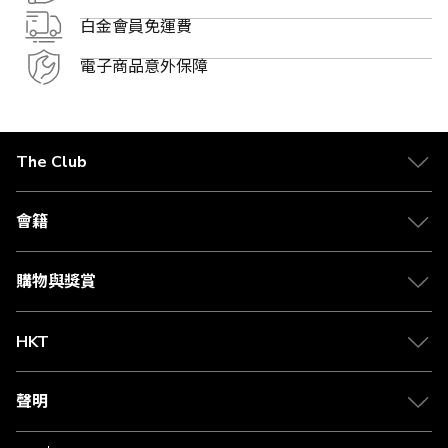
白金會員免運費
電子商品意外保障
The Club
關於 The Club
合作夥伴
會籍
Citi The Club 信用卡
會籍及專屬禮遇
媒體中心
賺取積分
購物與獎賞
兌換禮遇
物流與配送
Club 積分助手
Club Shopping 商品領取站
HKT
積分兌換
退款政策
csl.
常見問題
1010
聲明
在線客服
網上行
私隱聲明