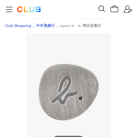
Club Shopping
戶外及旅行
agnes b. - b. 標誌香薰扣
Skip
Skip
to
to
the
the
end
beginning
of
of
the
the
images
images
gallery
gallery