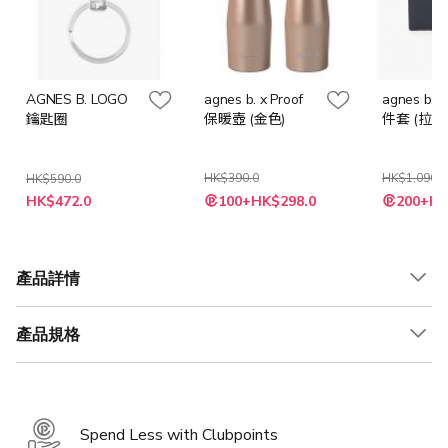
AGNES B. LOGO
agnes b. x Proof
agnes b.
鑰匙圈
保暖壺 (金色)
件套 (拉鏈
HK$390.0
HK$1,090.0
HK$590.0
特
特
特
HK$472.0
100+HK$298.0
200+HK
殊
殊
殊
價
價
價
格
格
格
產品詳情
產品規格
Spend Less with Clubpoints