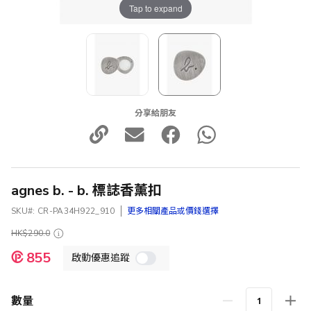
Tap to expand
分享給朋友
agnes b. - b. 標誌香薰扣
SKU
CR-PA34H922_910
更多相關產品或價錢選擇
HK$290.0
特
855
啟動優惠追蹤
殊
價
格
數量