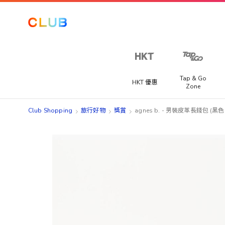
Tap & Go
HKT 優惠
Zone
Club Shopping
旅行好物
獎賞
agnes b. - 男裝皮革長錢包 (黑色
Skip
Skip
to
to
the
the
end
beginning
of
of
the
the
images
images
gallery
gallery