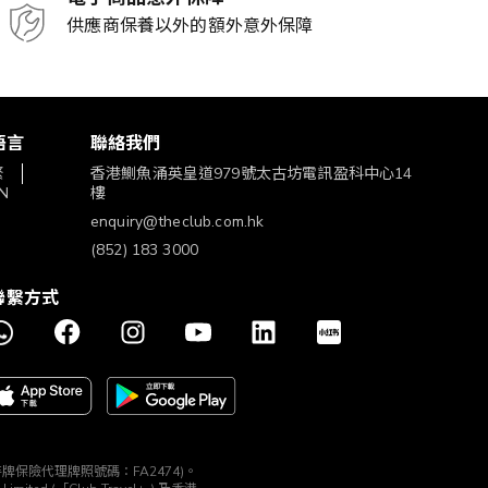
供應商保養以外的額外意外保障
語言
聯絡我們
繁
香港鰂魚涌英皇道979號太古坊電訊盈科中心14
N
樓
enquiry@theclub.com.hk
(852) 183 3000
聯繫方式
構 (持牌保險代理牌照號碼：FA2474)。