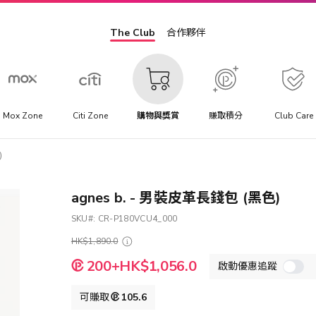
The Club
合作夥伴
Mox Zone
Citi Zone
購物與獎賞
賺取積分
Club Care
)
agnes b. - 男裝皮革長錢包 (黑色)
SKU
CR-P180VCU4_000
HK$1,890.0
特
200+HK$1,056.0
啟動優惠追蹤
殊
價
格
可賺取
105.6