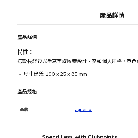
產品詳情
產品詳情
特性：
這款長錢包以手寫字樣圖案設計，突顯個人風格。單色
尺寸建議: 190 x 25 x 85 mm
產品規格
品牌
agnès b.
Spend Less with Clubpoints