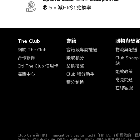
5 = 減HK$1兌換率
The Club
會籍
購物與獎
關於 The Club
會籍及專屬禮遇
物流與配送
合作夥伴
賺取積分
Club Shop
站
Citi The Club 信用卡
兌換禮遇
退款政策
媒體中心
Club 積分助手
常見問題
積分兌換
在線客服
Club Care 為 HKT Financial Services Limited (「HK