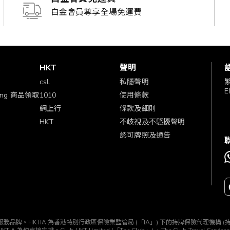
白金會員尊享全場免運費
賞
HKT
聲明
csl.
私隱聲明
E
ping 商品領取
1010
使用條款
網上行
條款及細則
HKT
不歧視及不騷擾聲明
認可牌照及通告
TIA」) 所經營的一個服務品牌。HKTIA 為香港特別行政區保險業監管局 (「IA」) 下的持牌保險代理機