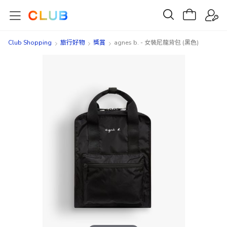
Club Shopping
旅行好物
獎賞
agnes b. - 女裝尼龍背包 (黑色)
Skip
Skip
to
to
the
the
end
beginning
of
of
the
the
images
images
gallery
gallery