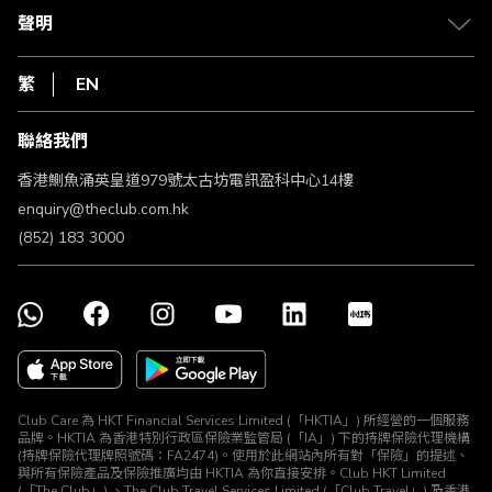
常見問題
1010
聲明
在線客服
網上行
私隱聲明
HKT
繁
EN
使用條款
條款及細則
聯絡我們
不歧視及不騷擾聲明
認可牌照及通告
香港鰂魚涌英皇道979號太古坊電訊盈科中心14樓
enquiry@theclub.com.hk
(852) 183 3000
Club Care 為 HKT Financial Services Limited (「HKTIA」) 所經營的一個服務
品牌。HKTIA 為香港特別行政區保險業監管局 (「IA」) 下的持牌保險代理機構
(持牌保險代理牌照號碼：FA2474)。使用於此網站內所有對「保險」的提述、
與所有保險產品及保險推廣均由 HKTIA 為你直接安排。Club HKT Limited
(「The Club」) 、The Club Travel Services Limited (「Club Travel」) 及香港