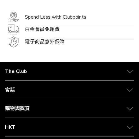
Spend Less with Clubpoints
白金會員免運費
電子商品意外保障
The Club
關於 The Club
合作夥伴
會籍
Citi The Club 信用卡
會籍及專屬禮遇
媒體中心
賺取積分
購物與獎賞
兌換禮遇
物流與配送
Club 積分助手
Club Shopping 商品領取站
HKT
積分兌換
退款政策
csl.