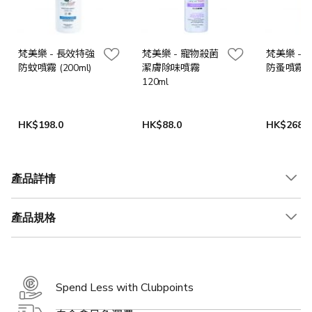
梵美樂 - 長效特強
梵美樂 - 寵物殺菌
梵美樂 - 
防蚊噴霧 (200ml)
潔膚除味噴霧
防蚤噴霧 (2
120ml
HK$198.0
HK$88.0
HK$268.0
產品詳情
產品規格
Spend Less with Clubpoints