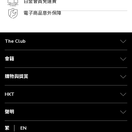
白金會員免運費
電子商品意外保障
The Club
關於 The Club
合作夥伴
會籍
Citi The Club 信用卡
會籍及專屬禮遇
媒體中心
賺取積分
購物與獎賞
兌換禮遇
物流與配送
Club 積分助手
Club Shopping 商品領取站
HKT
積分兌換
退款政策
csl.
常見問題
1010
聲明
在線客服
網上行
私隱聲明
HKT
繁
EN
使用條款