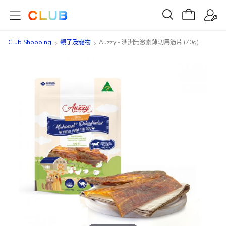
Club Shopping
親子及寵物
Auzzy - 澳洲無激素薄切馬筋片 (70g)
Skip
Skip
to
to
the
the
end
beginning
of
of
the
the
images
images
gallery
gallery