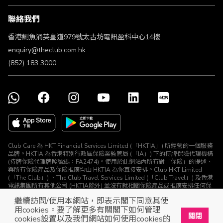
條款及細則
聯絡我們
不歧視及不騷擾聲明
認可牌照及通告
香港鰂魚涌英皇道979號太古坊電訊盈科中心14樓
enquiry@theclub.com.hk
(852) 183 3000
Club Care 為 HKT Financial Services Limited (「HKTIA」) 所經營的一個服務
品牌。HKTIA 為香港特別行政區保險業監管局 (「IA」) 下的持牌保險代理機構
(持牌保險代理牌照號碼：FA2474)。使用於此網站內所有對「保險」的提述、
與所有保險產品及保險推廣均由 HKTIA 為你直接安排。Club HKT Limited
(「The Club」) 、The Club Travel Services Limited (「Club Travel」) 及香港
電訊集團所有其他公司 (HKTIA除外) 並沒有就相關保險產品或推廣安排任何保
險合約或進行其他受規管活動 (定義見《保險業條例》)。
繼續訪問/使用本網站，即表示閣下同意其使
© The Club 2026. 保留所有權利
用cookies。要了解更多有關閣下如何管理
關閉
cookies設置以及我們網站如何使用cookies的
立即下載The Club手機app