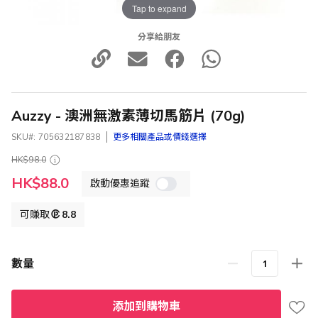
Tap to expand
分享給朋友
Auzzy - 澳洲無激素薄切馬筋片 (70g)
SKU
705632187838
更多相關產品或價錢選擇
HK$98.0
特
HK$88.0
啟動優惠追蹤
殊
價
格
可賺取
8.8
數量
添加到購物車