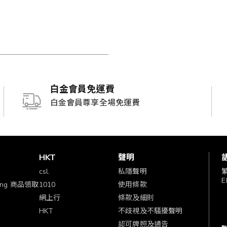
白金會員免運費
白金會員尊享全場免運費
賞
HKT
聲明
csl.
私隱聲明
E
ping 商品領取
1010
使用條款
網上行
條款及細則
HKT
不歧視及不騷擾聲明
認可牌照及通告