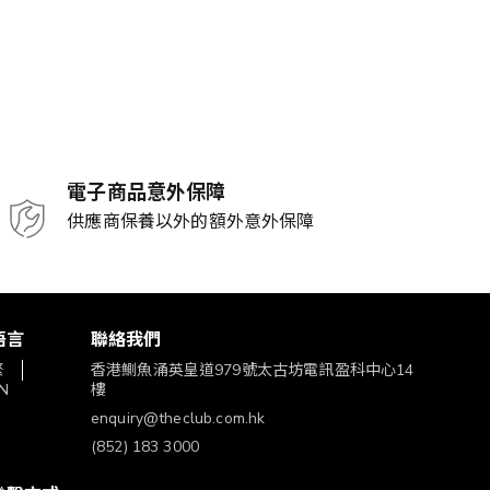
電子商品意外保障
供應商保養以外的額外意外保障
語言
聯絡我們
繁
香港鰂魚涌英皇道979號太古坊電訊盈科中心14
N
樓
enquiry@theclub.com.hk
(852) 183 3000