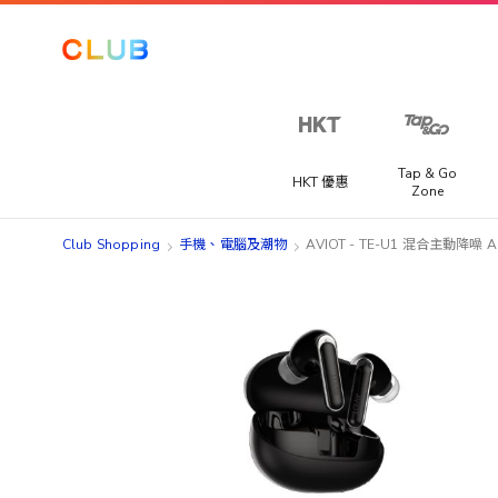
Tap & Go
HKT 優惠
Zone
Club Shopping
手機、電腦及潮物
AVIOT - TE-U1 混合主動降
Skip
Skip
to
to
the
the
end
beginning
of
of
the
the
images
images
gallery
gallery