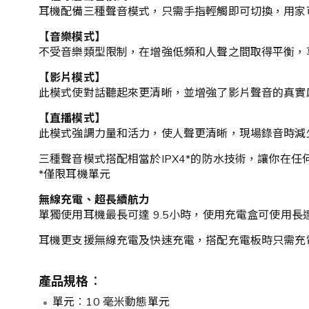
耳機配備三種聲音模式，只需手指輕觸即可切換，用家
【音樂模式】
不受音樂類型限制，在增強低頻和人聲之間取得平衡，
【影片模式】
此模式使對話聽起來更清晰，並增強了影片聲音的真實
【直播模式】
此模式強調力量和活力，使人聲更清晰，現場錄音時減
三種聲音模式搭配相當於IPX4*的防水技術，讓你在
*僅限耳機單元
無線充電、超長續航力
單獨使用耳機最長可達 9.5小時，使用充電盒可使用長達 ​
耳機更支援無線充電及快速充電，搭配充電板時只需充電 10
產品規格︰
單元︰10 毫米動態單元