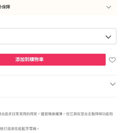
外保障
添加到購物車
能，適合追求日常易用的用家。儘管機身纖薄，但它具有混合主動降噪功能和
民的價格打造高性能藍牙耳機。