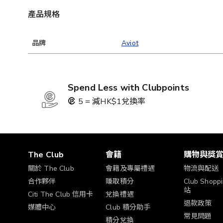
產品規格
品牌
Aviot
Spend Less with Clubpoints
5 = 減HK$1兌換率
The Club
會籍
購物與獎
關於 The Club
會籍及專屬禮遇
物流與配送
合作夥伴
賺取積分
Club Shop
站
Citi The Club 信用卡
兌換禮遇
退款政策
媒體中心
Club 積分助手
常見問題
積分兌換