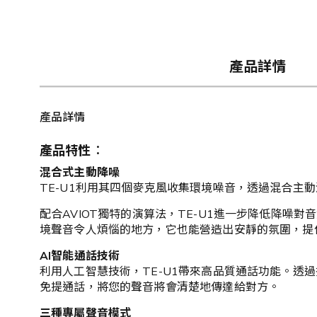
產品詳情
產品詳情
產品特性︰
混合式主動降噪
TE-U1利用其四個麥克風收集環境噪音，透過混合主
配合AVIOT獨特的演算法，TE-U1進一步降低降
境聲音令人煩惱的地方，它也能營造出安靜的氛圍，提
AI智能通話技術
利用人工智慧技術，TE-U1帶來高品質通話功能。
免提通話，將您的聲音將會清楚地傳達給對方。
三種專屬聲音模式