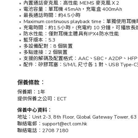
內置通話麥克風︰高性能 MEMS 麥克風 X 2
電池容量︰單耳機 45mAh，充電盒 400mAh
最長通話時間︰約4.5小時
Maximum continuous playback time︰
充電時間︰約1.5小時，(充電約 10 分鐘，可播放長達
防水性能︰僅對耳機主體具有IPX4防水性能
藍牙版本︰5.3
多設備配對︰8 個裝置
多點連接︰2 個裝置
支援的解碼及配置格式︰AAC、SBC，A2DP、HFP
配件︰矽膠耳塞︰S/M/L 尺寸各 1 對、USB Type-
保養條款︰
保養期︰1年
提供保養之公司︰ECT
保養中心資料︰
地址︰Unit 2-3, 8th Floor, Global Gateway Tower, 63 
聯絡電郵︰support@ect.com.hk
聯絡電話︰2708 7180