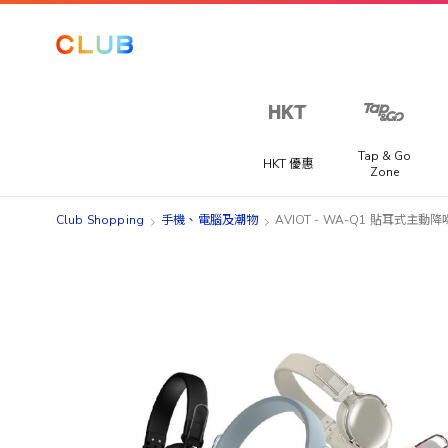
Tap & Go
HKT 優惠
Zone
Club Shopping
手機、電腦及潮物
AVIOT - WA-Q1 貼耳式主
Skip
Skip
to
to
the
the
end
beginning
of
of
the
the
images
images
gallery
gallery