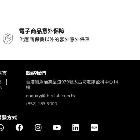
電子商品意外保障
供應商保養以外的額外意外保障
語言
聯絡我們
繁
香港鰂魚涌英皇道979號太古坊電訊盈科中心14
N
樓
enquiry@theclub.com.hk
(852) 183 3000
聯繫方式