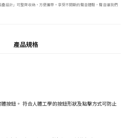
可摺疊設計」可整齊收納，方便攜帶。享受不間斷的聲音體驗，聲音讓我們
。
產品規格
體按鈕。 符合人體工學的按鈕形狀及點擊方式可防止