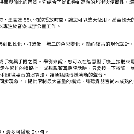
供無與倫比的音質。它結合了從低頻到高頻的均衡與便攜性，讓
時，更高達 55小時的播放時間，讓您可以整天使用，甚至幾天的
以專注於音樂或辦公室工作。
從經典到個性化，打造獨一無二的色彩變化。 簡約復古的現代設計
或手機與手機之間。 舉例來說，您可以在智慧型手機上接聽來
您走在繁忙的道路上，或想戴著耳機談話時，只要按一下按鈕，
語音和環境噪音的演算法，讓通話能傳送清晰的聲音。
不同步現象。 l 提供限制最大音量的模式，讓聽覺器官尚未成
鐘，最多可播放 5小時。