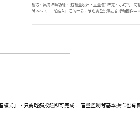
輕巧、具備降噪功能。 超輕量設計，重量僅165克。小巧的「
與WA- Q1一起進入自己的世界，讓您完全沉浸在音樂和圖像中
音模式」，只需輕觸按鈕即可完成， 音量控制等基本操作也有實