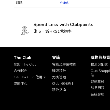
品牌
Aviot
Spend Less with Clubpoints
5 = 減HK$1兌換率
The Club
會籍
購物與獎
關於 The Club
會籍及專屬禮遇
物流與配送
合作夥伴
賺取積分
Club Shop
站
Citi The Club 信用卡
兌換禮遇
退款政策
媒體中心
Club 積分助手
常見問題
積分兌換
在線客服