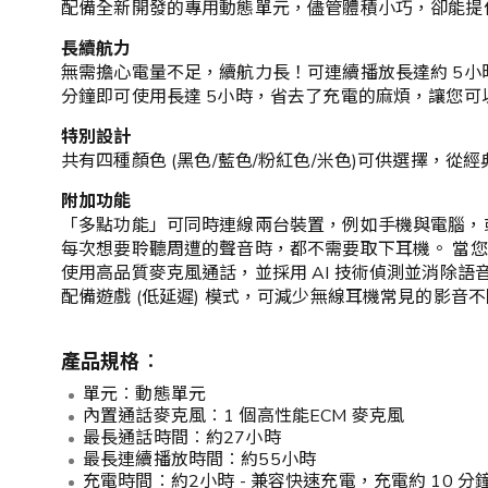
配備全新開發的專用動態單元，儘管體積小巧，卻能提
長續航力
無需擔心電量不足，續航力長！可連續播放長達約 5小
分鐘即可使用長達 5小時，省去了充電的麻煩，讓您可
特別設計
共有四種顏色 (黑色/藍色/粉紅色/米色)可供選擇，
附加功能
「多點功能」可同時連線兩台裝置，例如手機與電腦，
每次想要聆聽周遭的聲音時，都不需要取下耳機。 當
使用高品質麥克風通話，並採用 AI 技術偵測並消除
配備遊戲 (低延遲) 模式，可減少無線耳機常見的影音
產品規格︰
單元︰動態單元
內置通話麥克風︰1 個高性能ECM 麥克風
最長通話時間︰約27小時
最長連續播放時間︰約55小時
充電時間︰約2小時 - 兼容快速充電，充電約 10 分