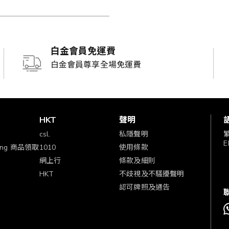
白金會員免運費
白金會員尊享全場免運費
賞
HKT
聲明
csl.
私隱聲明
E
ping 商品領取
1010
使用條款
網上行
條款及細則
HKT
不歧視及不騷擾聲明
認可牌照及通告