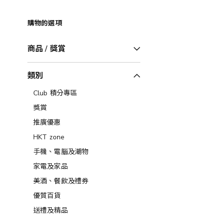
購物的選項
商品 / 獎賞
類別
Club 積分專區
獎賞
推廣優惠
HKT zone
手機、電腦及潮物
家電及家品
美酒、餐飲及禮券​
優質百貨
送禮及精品