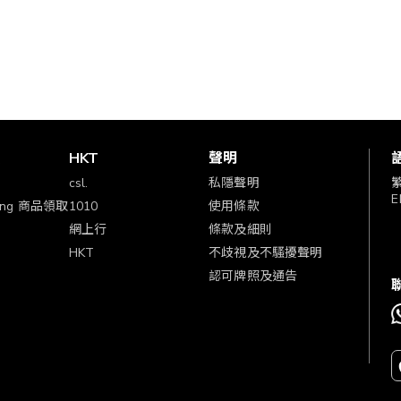
賞
HKT
聲明
csl.
私隱聲明
E
ping 商品領取
1010
使用條款
網上行
條款及細則
HKT
不歧視及不騷擾聲明
認可牌照及通告