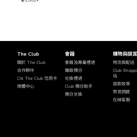
2,001
+
The Club
會籍
購物與獎
關於 The Club
會籍及專屬禮遇
物流與配送
合作夥伴
賺取積分
Club Shop
站
Citi The Club 信用卡
兌換禮遇
退款政策
媒體中心
Club 積分助手
常見問題
積分兌換
在線客服