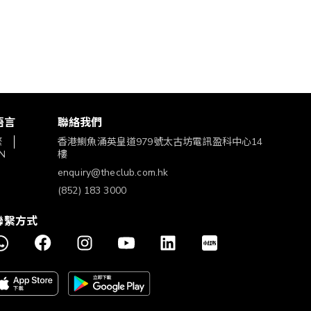
語言
聯絡我們
繁
香港鰂魚涌英皇道979號太古坊電訊盈科中心14
N
樓
enquiry@theclub.com.hk
(852) 183 3000
聯繫方式