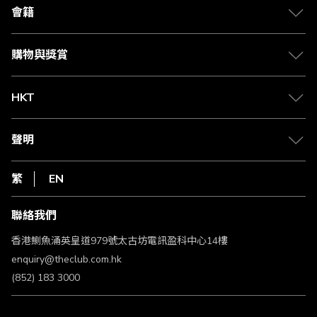
合作夥伴
會籍
Citi The Club 信用卡
會籍及專屬禮遇
媒體中心
賺取積分
購物與獎賞
兌換禮遇
物流與配送
Club 積分助手
Club Shopping 商品領取站
HKT
積分兌換
退款政策
csl.
常見問題
1010
聲明
在線客服
網上行
私隱聲明
HKT
繁
EN
使用條款
條款及細則
聯絡我們
不歧視及不騷擾聲明
認可牌照及通告
香港鰂魚涌英皇道979號太古坊電訊盈科中心14樓
enquiry@theclub.com.hk
(852) 183 3000