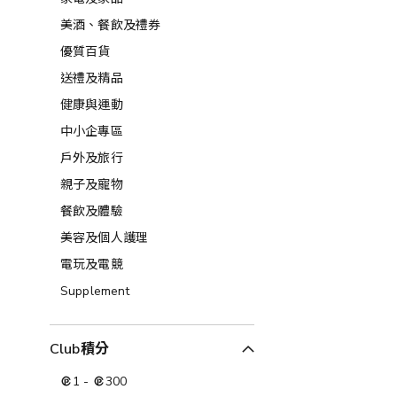
美酒、餐飲及禮券​
優質百貨
送禮及精品
健康與運動
中小企專區
戶外及旅行
親子及寵物
餐飲及體驗
美容及個人護理​
電玩及電競
Supplement
Club積分
1
-
300