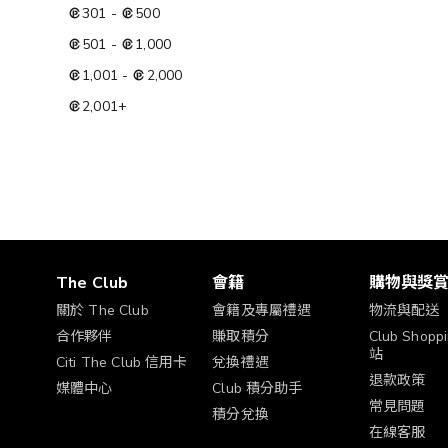
301
-
500
501
-
1,000
1,001
-
2,000
2,001
+
The Club
會籍
購物與獎
關於 The Club
會籍及專屬禮遇
物流與配送
合作夥伴
賺取積分
Club Shop
站
Citi The Club 信用卡
兌換禮遇
退款政策
媒體中心
Club 積分助手
常見問題
積分兌換
在線客服