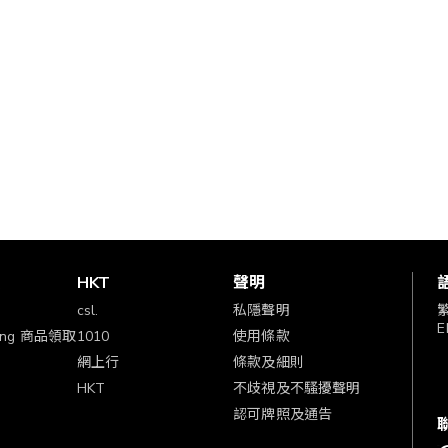
賞
HKT
聲明
csl.
私隱聲明
E
ping 商品領取
1010
使用條款
網上行
條款及細則
HKT
不歧視及不騷擾聲明
認可牌照及通告