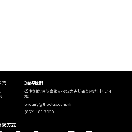
語言
聯絡我們
繁
香港鰂魚涌英皇道979號太古坊電訊盈科中心14
N
樓
enquiry@theclub.com.hk
(852) 183 3000
聯繫方式