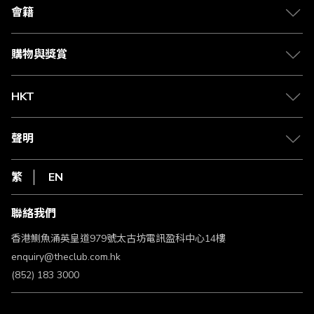
合作夥伴
會籍
Citi The Club 信用卡
會籍及專屬禮遇
媒體中心
賺取積分
購物與獎賞
兌換禮遇
物流與配送
Club 積分助手
Club Shopping 商品領取站
HKT
積分兌換
退款政策
csl.
常見問題
1010
聲明
在線客服
網上行
私隱聲明
HKT
繁
EN
使用條款
條款及細則
聯絡我們
不歧視及不騷擾聲明
認可牌照及通告
香港鰂魚涌英皇道979號太古坊電訊盈科中心14樓
enquiry@theclub.com.hk
(852) 183 3000