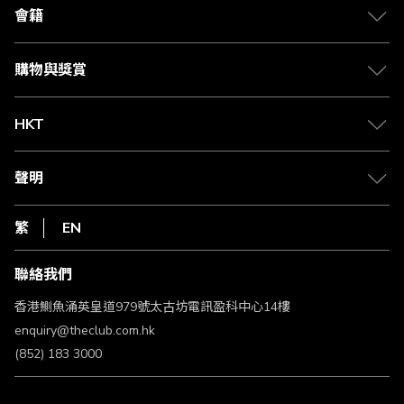
合作夥伴
會籍
Citi The Club 信用卡
會籍及專屬禮遇
媒體中心
賺取積分
購物與獎賞
兌換禮遇
物流與配送
Club 積分助手
Club Shopping 商品領取站
HKT
積分兌換
退款政策
csl.
常見問題
1010
聲明
在線客服
網上行
私隱聲明
HKT
繁
EN
使用條款
條款及細則
聯絡我們
不歧視及不騷擾聲明
認可牌照及通告
香港鰂魚涌英皇道979號太古坊電訊盈科中心14樓
enquiry@theclub.com.hk
(852) 183 3000