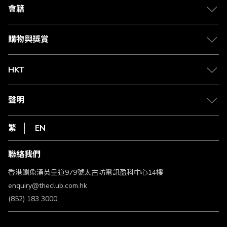
合作夥伴
會籍
Citi The Club 信用卡
會籍及專屬禮遇
媒體中心
賺取積分
購物與獎賞
兌換禮遇
物流與配送
Club 積分助手
Club Shopping 商品領取站
HKT
積分兌換
退款政策
csl.
常見問題
1010
聲明
在線客服
網上行
私隱聲明
HKT
繁
EN
使用條款
條款及細則
聯絡我們
不歧視及不騷擾聲明
認可牌照及通告
香港鰂魚涌英皇道979號太古坊電訊盈科中心14樓
enquiry@theclub.com.hk
(852) 183 3000