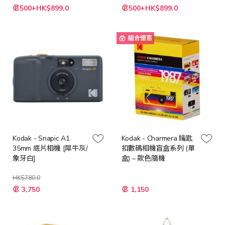
特
特
500+HK$899.0
500+HK$899.0
殊
殊
價
價
格
格
組合優惠
Kodak - Snapic A1
Kodak - Charmera 鑰匙
35mm 底片相機 [犀牛灰/
扣數碼相機盲盒系列 (單
象牙白]
盒) – 款色隨機
HK$780.0
3,750
1,150