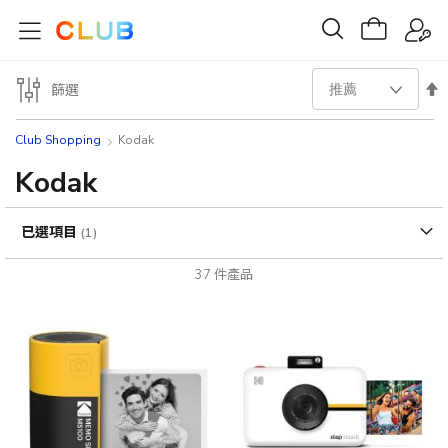
設
篩選
置
Club Shopping
Kodak
降
Kodak
序
已選項目
方
37
件產品
向