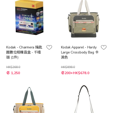
Kodak - Charmera 鑰匙
Kodak Apparel - Hardy
圈數位相機盲盒 - 千禧
Large Crossbody Bag 卡
版 (1件)
其色
HK$268.0
HK$898.0
特
特
1,250
200+HK$678.0
殊
殊
價
價
格
格