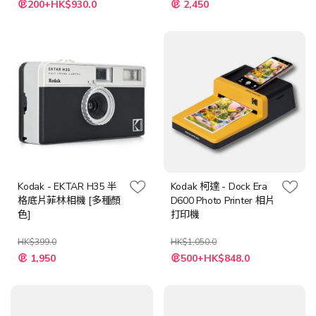
200+HK$930.0
2,450
Kodak - EKTAR H35 半
Kodak 柯達 - Dock Era
格底片菲林相機 [多種顏
D600 Photo Printer 相片
色]
打印機
HK$399.0
HK$1,050.0
特
1,950
500+HK$848.0
殊
價
格