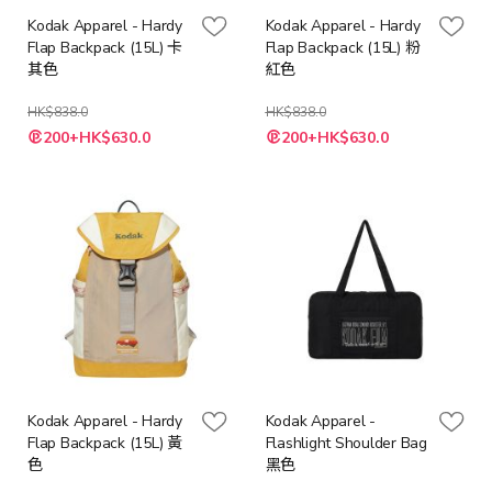
Kodak Apparel - Hardy
Kodak Apparel - Hardy
Flap Backpack (15L) 卡
Flap Backpack (15L) 粉
其色
紅色
HK$838.0
HK$838.0
特
特
200+HK$630.0
200+HK$630.0
殊
殊
價
價
格
格
Kodak Apparel - Hardy
Kodak Apparel -
Flap Backpack (15L) 黃
Flashlight Shoulder Bag
色
黑色