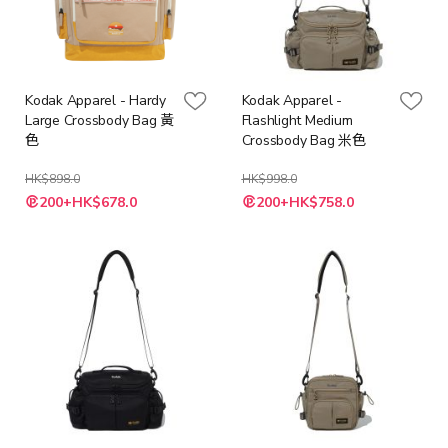
Kodak Apparel - Hardy
Kodak Apparel -
Large Crossbody Bag 黃
Flashlight Medium
色
Crossbody Bag 米色
HK$898.0
HK$998.0
特
特
200+HK$678.0
200+HK$758.0
殊
殊
價
價
格
格