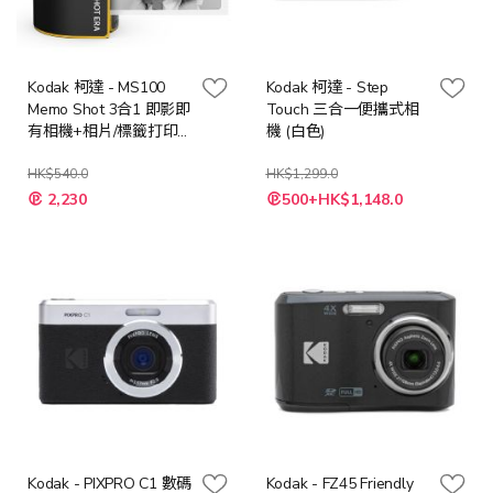
Kodak 柯達 - MS100
Kodak 柯達 - Step
Memo Shot 3合1 即影即
Touch 三合一便攜式相
有相機+相片/標籤打印
機 (白色)
機
HK$540.0
HK$1,299.0
特
2,230
500+HK$1,148.0
殊
價
格
Kodak - PIXPRO C1 數碼
Kodak - FZ45 Friendly