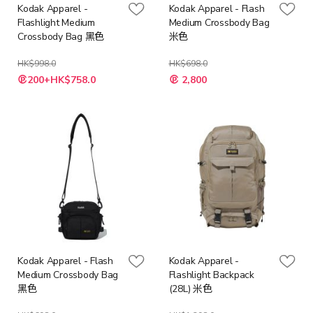
Kodak Apparel -
Kodak Apparel - Flash
Flashlight Medium
Medium Crossbody Bag
Crossbody Bag 黑色
米色
HK$998.0
HK$698.0
特
特
200+HK$758.0
2,800
殊
殊
價
價
格
格
Kodak Apparel - Flash
Kodak Apparel -
Medium Crossbody Bag
Flashlight Backpack
黑色
(28L) 米色