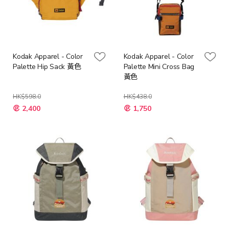
Kodak Apparel - Color
Kodak Apparel - Color
Palette Hip Sack 黃色
Palette Mini Cross Bag
黃色
HK$598.0
HK$438.0
特
特
2,400
1,750
殊
殊
價
價
格
格