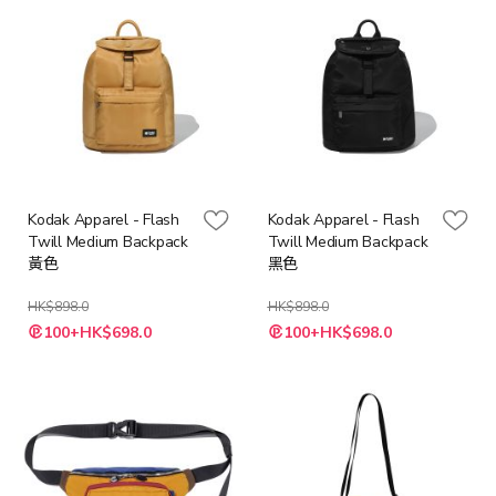
Kodak Apparel - Flash
Kodak Apparel - Flash
Twill Medium Backpack
Twill Medium Backpack
黃色
黑色
HK$898.0
HK$898.0
特
特
100+HK$698.0
100+HK$698.0
殊
殊
價
價
格
格