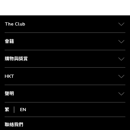
The Club
關於 The Club
合作夥伴
會籍
Citi The Club 信用卡
會籍及專屬禮遇
媒體中心
賺取積分
購物與獎賞
兌換禮遇
物流與配送
Club 積分助手
Club Shopping 商品領取站
HKT
積分兌換
退款政策
csl.
常見問題
1010
聲明
在線客服
網上行
私隱聲明
HKT
繁
EN
使用條款
條款及細則
聯絡我們
不歧視及不騷擾聲明