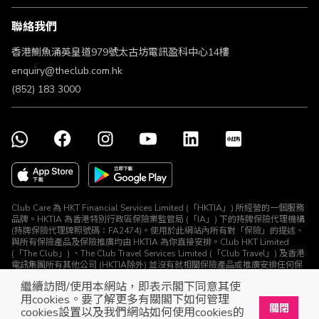
條款及細則
聯絡我們
不歧視及不騷擾聲明
認可牌照及通告
香港鰂魚涌英皇道979號太古坊電訊盈科中心14樓
enquiry@theclub.com.hk
(852) 183 3000
Club Care 為 HKT Financial Services Limited (「HKTIA」) 所經營的一個服務
品牌。HKTIA 為香港特別行政區保險業監管局 (「IA」) 下的持牌保險代理機構
(持牌保險代理牌照號碼：FA2474)。使用於此網站內所有對「保險」的提述、
與所有保險產品及保險推廣均由 HKTIA 為你直接安排。Club HKT Limited
(「The Club」) 、The Club Travel Services Limited (「Club Travel」) 及香港
電訊集團所有其他公司 (HKTIA除外) 並沒有就相關保險產品或推廣安排任何保
險合約或進行其他受規管活動 (定義見《保險業條例》)。
繼續訪問/使用本網站，即表示閣下同意其使
© The Club 2026. 保留所有權利
用cookies。要了解更多有關閣下如何管理
關閉
cookies設置以及我們網站如何使用cookies的
立即下載The Club手機app