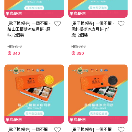
早鳥優惠
早鳥優惠
[電子換領券] 一個不榴 -
[電子換領券] 一個不榴 -
貓山王榴槤冰皮月餅 (原
黑刺榴槤冰皮月餅 (竹
味) 2個裝
炭) 2個裝
HK$85.0
HK$98.0
特
特
340
390
殊
殊
價
價
格
格
早鳥優惠
早鳥優惠
[電子換領券] 一個不榴 -
[電子換領券] 一個不榴 -