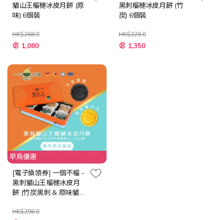
貓山王榴槤冰皮月餅 (原
黑刺榴槤冰皮月餅 (竹
味) 6個裝
炭) 6個裝
HK$268.0
HK$328.0
特
特
1,080
1,350
殊
殊
價
價
格
格
早鳥優惠
[電子換領券] 一個不榴 -
黑刺貓山王榴槤冰皮月
餅 (竹炭黑刺 & 原味貓
山王) 6個裝
HK$298.0
特