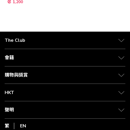
1,200
殊
價
格
The Club
關於 The Club
合作夥伴
會籍
Citi The Club 信用卡
會籍及專屬禮遇
媒體中心
賺取積分
購物與獎賞
兌換禮遇
物流與配送
Club 積分助手
Club Shopping 商品領取站
HKT
積分兌換
退款政策
csl.
常見問題
1010
聲明
在線客服
網上行
私隱聲明
HKT
繁
EN
使用條款