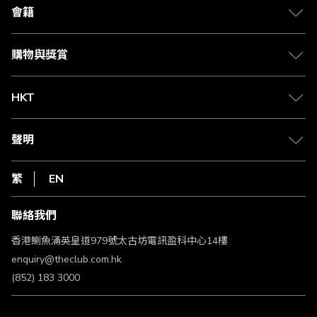
合作夥伴
會籍
Citi The Club 信用卡
會籍及專屬禮遇
媒體中心
賺取積分
購物與獎賞
兌換禮遇
物流與配送
Club 積分助手
Club Shopping 商品領取站
HKT
積分兌換
退款政策
csl.
常見問題
1010
聲明
在線客服
網上行
私隱聲明
HKT
繁
EN
使用條款
條款及細則
聯絡我們
不歧視及不騷擾聲明
認可牌照及通告
香港鰂魚涌英皇道979號太古坊電訊盈科中心14樓
enquiry@theclub.com.hk
(852) 183 3000