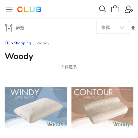
設
篩選
置
Club Shopping
Woody
降
Woody
序
6
件產品
方
向