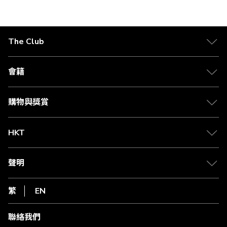
The Club
關於 The Club
合作夥伴
會籍
Citi The Club 信用卡
會籍及專屬禮遇
媒體中心
賺取積分
購物與獎賞
兌換禮遇
物流與配送
Club 積分助手
Club Shopping 商品領取站
HKT
積分兌換
退款政策
csl.
常見問題
1010
聲明
在線客服
網上行
私隱聲明
HKT
繁
EN
使用條款
條款及細則
聯絡我們
不歧視及不騷擾聲明