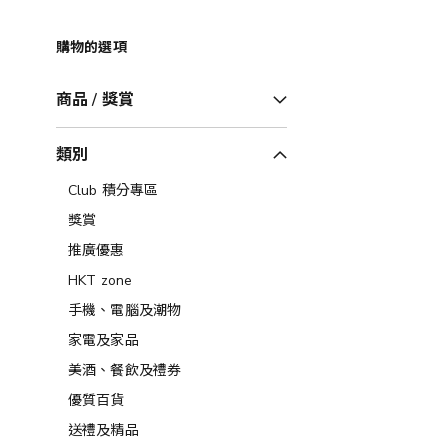
購物的選項
商品 / 獎賞
類別
Club 積分專區
獎賞
推廣優惠
HKT zone
手機、電腦及潮物
家電及家品
美酒、餐飲及禮券​
優質百貨
送禮及精品