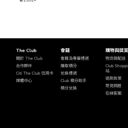
2,001
+
The Club
會籍
購物與獎
關於 The Club
會籍及專屬禮遇
物流與配送
合作夥伴
賺取積分
Club Shop
站
Citi The Club 信用卡
兌換禮遇
退款政策
媒體中心
Club 積分助手
常見問題
積分兌換
在線客服