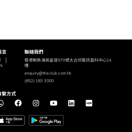
語言
聯絡我們
繁
香港鰂魚涌英皇道979號太古坊電訊盈科中心14
N
樓
enquiry@theclub.com.hk
(852) 183 3000
聯繫方式