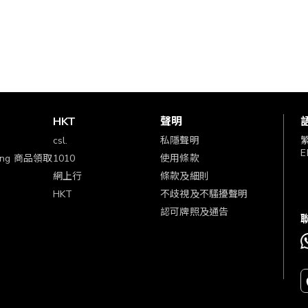
賞
HKT
聲明
csl.
私隱聲明
E
ping 商品領取
1010
使用條款
網上行
條款及細則
HKT
不歧視及不騷擾聲明
認可牌照及通告