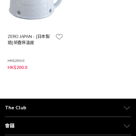
ZERO JAPAN - [日本製
造]茶壺保溫座
HK$250.0
特
HK$200.0
殊
價
格
The Club
關於 The Club
合作夥伴
會籍
Citi The Club 信用卡
會籍及專屬禮遇