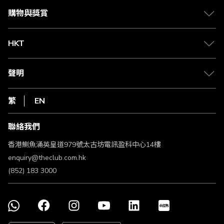
媒體中心
賺取積分
購物與獎賞
兌換禮遇
物流與配送
Club 積分助手
Club Shopping 商品領取站
HKT
積分兌換
退款政策
csl.
常見問題
1010
聲明
在線客服
網上行
私隱聲明
HKT
繁
EN
使用條款
條款及細則
聯絡我們
不歧視及不騷擾聲明
認可牌照及通告
香港鰂魚涌英皇道979號太古坊電訊盈科中心14樓
enquiry@theclub.com.hk
(852) 183 3000