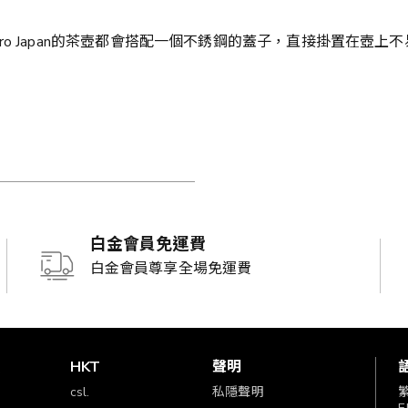
ro Japan的茶壺都會搭配一個不銹鋼的蓋子，直接掛置在壺
白金會員免運費
白金會員尊享全場免運費
賞
HKT
聲明
csl.
私隱聲明