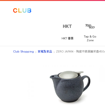
Tap & Go
HKT 優惠
Zone
Club Shopping
家電及家品
ZERO JAPAN - 陶瓷不銹鋼蓋茶壺450c
Skip
Skip
to
to
the
the
end
beginning
of
of
the
the
images
images
gallery
gallery