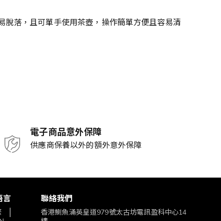
上不易脫落，且可單手使用茶壺，操作簡單方便且容易清
電子商品意外保障
供應商保養以外的額外意外保障
語言
聯絡我們
繁
香港鰂魚涌英皇道979號太古坊電訊盈科中心14